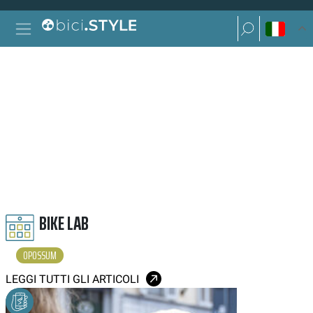
Vai al contenuto
Ricerca per:
Navigazione principale
Ricerca per:
OPOSSUM
BIKE LAB
OPOSSUM
LEGGI TUTTI GLI ARTICOLI