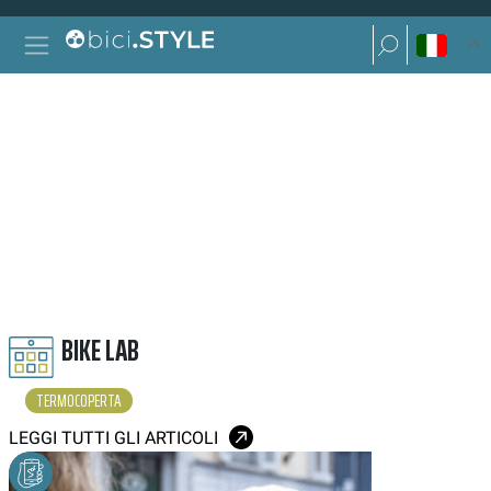
Vai al contenuto
Ricerca per:
Navigazione principale
Ricerca per:
TERMOCOPERTA
BIKE LAB
TERMOCOPERTA
LEGGI TUTTI GLI ARTICOLI