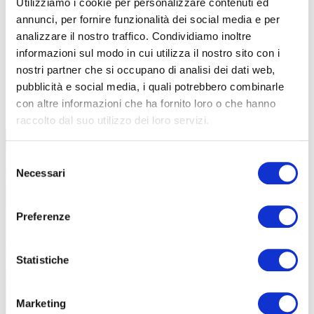
Utilizziamo i cookie per personalizzare contenuti ed
annunci, per fornire funzionalità dei social media e per
analizzare il nostro traffico. Condividiamo inoltre
informazioni sul modo in cui utilizza il nostro sito con i
nostri partner che si occupano di analisi dei dati web,
pubblicità e social media, i quali potrebbero combinarle
TUTTE LE CATEGORIE DEL MAGAZINE
con altre informazioni che ha fornito loro o che hanno
raccolto dal suo utilizzo dei loro servizi.
Selezione
Necessari
del
consenso
Preferenze
PROPOSTE
Statistiche
Marketing