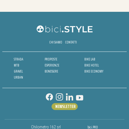
CHI SIAMO
CONTATTI
STRADA
PROPOSTE
BIKE LAB
MTB
ESPERIENZE
BIKE HOTEL
GRAVEL
BENESSERE
BIKE ECONOMY
URBAN
NEWSLETTER
bici.PRO
Chilometro 162 srl