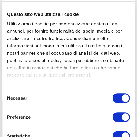
Questo sito web utilizza i cookie
Utilizziamo i cookie per personalizzare contenuti ed
annunci, per fornire funzionalità dei social media e per
analizzare il nostro traffico. Condividiamo inoltre
informazioni sul modo in cui utilizza il nostro sito con i
nostri partner che si occupano di analisi dei dati web,
pubblicità e social media, i quali potrebbero combinarle
con altre informazioni che ha fornito loro o che hanno
raccolto dal suo utilizzo dei loro servizi.
TUTTE LE CATEGORIE DEL MAGAZINE
Selezione
Necessari
del
consenso
Preferenze
Statistiche