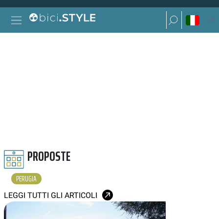
Vai al contenuto
Ricerca per:
Navigazione principale
Ricerca per:
PERUGIA
PROPOSTE
PERUGIA
LEGGI TUTTI GLI ARTICOLI