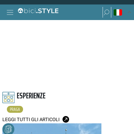
Vai al contenuto
Ricerca per:
Navigazione principale
Ricerca per:
PRAGA
ESPERIENZE
PRAGA
LEGGI TUTTI GLI ARTICOLI