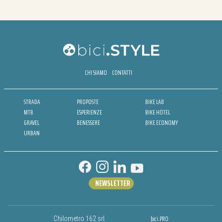
CHI SIAMO
CONTATTI
STRADA
PROPOSTE
BIKE LAB
MTB
ESPERIENZE
BIKE HOTEL
GRAVEL
BENESSERE
BIKE ECONOMY
URBAN
NEWSLETTER
bici.PRO
Chilometro 162 srl