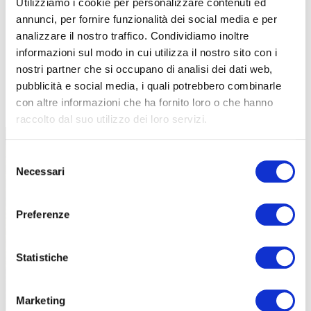
Utilizziamo i cookie per personalizzare contenuti ed
annunci, per fornire funzionalità dei social media e per
analizzare il nostro traffico. Condividiamo inoltre
informazioni sul modo in cui utilizza il nostro sito con i
nostri partner che si occupano di analisi dei dati web,
pubblicità e social media, i quali potrebbero combinarle
TUTTE LE CATEGORIE DEL MAGAZINE
con altre informazioni che ha fornito loro o che hanno
raccolto dal suo utilizzo dei loro servizi.
Selezione
Necessari
del
consenso
Preferenze
PROPOSTE
Statistiche
Marketing