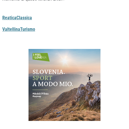
ReaticaClassica
ValtellinaTurismo
Previous
Next