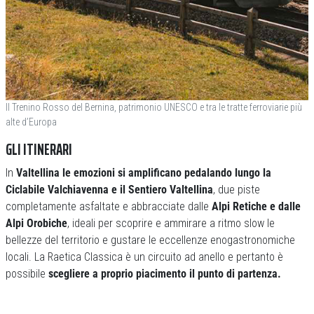
Il Trenino Rosso del Bernina, patrimonio UNESCO e tra le tratte ferroviarie più
alte d’Europa
GLI ITINERARI
In
Valtellina le emozioni si amplificano pedalando lungo la
Ciclabile Valchiavenna e il Sentiero Valtellina
, due piste
completamente asfaltate e abbracciate dalle
Alpi Retiche e dalle
Alpi Orobiche
, ideali per scoprire e ammirare a ritmo slow le
bellezze del territorio e gustare le eccellenze enogastronomiche
locali. La Raetica Classica è un circuito ad anello e pertanto è
possibile
scegliere a proprio piacimento il punto di partenza.