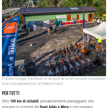
Il servizio noleggio è distribuito in vari punti del circuito per poter riconsegnare
la bici comodamente (foto di Federico Pollini)
PER TUTTI
Oltre
100 km di ciclabili
, prevalentemente pianeggianti, che
seguono lo scorrere dei
fiumi Adda e Mera
e che regalano