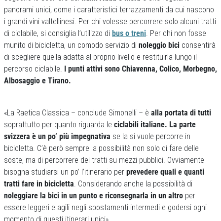
panorami unici, come i caratteristici terrazzamenti da cui nascono
i grandi vini valtellinesi. Per chi volesse percorrere solo alcuni tratti
di ciclabile, si consiglia l’utilizzo di
bus o treni
. Per chi non fosse
munito di bicicletta, un comodo servizio di
noleggio bici
consentirà
di scegliere quella adatta al proprio livello e restituirla lungo il
percorso ciclabile.
I punti attivi sono Chiavenna, Colico, Morbegno,
Albosaggio e Tirano.
«La Raetica Classica – conclude Simonelli – è
alla portata di tutti
soprattutto per quanto riguarda le
ciclabili italiane. La parte
svizzera è un po’ più impegnativa
se la si vuole percorre in
bicicletta. C’è però sempre la possibilità non solo di fare delle
soste, ma di percorrere dei tratti su mezzi pubblici. Ovviamente
bisogna studiarsi un po’ l’itinerario per
prevedere quali e quanti
tratti fare in bicicletta
. Considerando anche la possibilità di
noleggiare la bici in un punto e riconsegnarla in un altro
per
essere leggeri e agili negli spostamenti intermedi e godersi ogni
momento di questi itinerari unici».