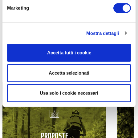
Marketing
Mostra dettagli
Accetta tutti i cookie
TUTTE LE CATEGORIE DEL MAGAZINE
Accetta selezionati
Usa solo i cookie necessari
PROPOSTE