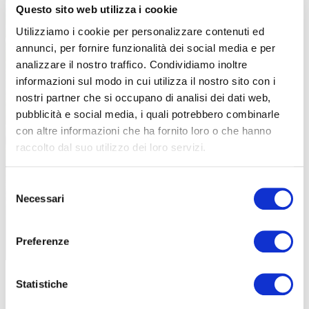
Questo sito web utilizza i cookie
Utilizziamo i cookie per personalizzare contenuti ed
annunci, per fornire funzionalità dei social media e per
analizzare il nostro traffico. Condividiamo inoltre
informazioni sul modo in cui utilizza il nostro sito con i
nostri partner che si occupano di analisi dei dati web,
pubblicità e social media, i quali potrebbero combinarle
con altre informazioni che ha fornito loro o che hanno
raccolto dal suo utilizzo dei loro servizi.
Selezione
Necessari
MTB
del
ESTATE DI BICI E LIBERTÀ: DA BRERA
consenso
TRE MODELLI PER I GIOVANI
Preferenze
Statistiche