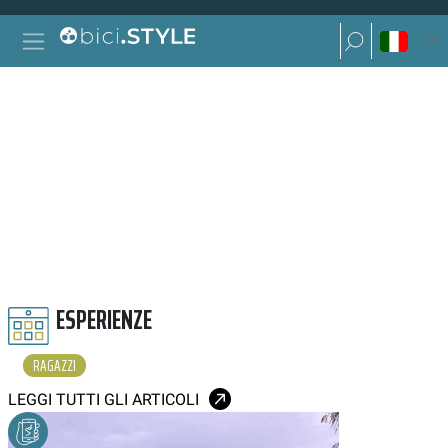
Vai al contenuto
Ricerca per:
Navigazione principale
Ricerca per:
RAGAZZI
ESPERIENZE
RAGAZZI
LEGGI TUTTI GLI ARTICOLI