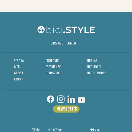
CHI SIAMO
CONTATTI
STRADA
PROPOSTE
BIKE LAB
MTB
ESPERIENZE
BIKE HOTEL
GRAVEL
BENESSERE
BIKE ECONOMY
URBAN
NEWSLETTER
bici.PRO
Chilometro 162 srl