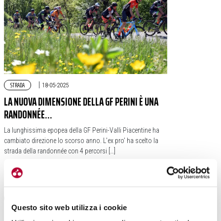
STRADA
|
18-05-2025
LA NUOVA DIMENSIONE DELLA GF PERINI È UNA
RANDONNÉE…
La lunghissima epopea della GF Perini-Valli Piacentine ha
cambiato direzione lo scorso anno. L’ex pro’ ha scelto la
strada della randonnée con 4 percorsi […]
#EMILIA ROMAGNA
#RANDONNÉE
#RANDONNÉE PERINI VALLI PIACENTINE
Questo sito web utilizza i cookie