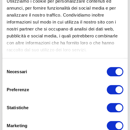
Utilizziamo i cookie per personalizzare contenuti ed
annunci, per fornire funzionalità dei social media e per
analizzare il nostro traffico. Condividiamo inoltre
informazioni sul modo in cui utilizza il nostro sito con i
nostri partner che si occupano di analisi dei dati web,
pubblicità e social media, i quali potrebbero combinarle
TUTTE LE CATEGORIE DEL MAGAZINE
con altre informazioni che ha fornito loro o che hanno
raccolto dal suo utilizzo dei loro servizi.
Selezione
Necessari
del
consenso
Preferenze
PROPOSTE
Statistiche
Marketing