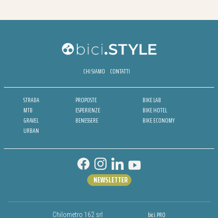
CHI SIAMO
CONTATTI
STRADA
PROPOSTE
BIKE LAB
MTB
ESPERIENZE
BIKE HOTEL
GRAVEL
BENESSERE
BIKE ECONOMY
URBAN
NEWSLETTER
bici.PRO
Chilometro 162 srl