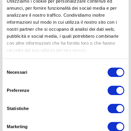
Utilizziamo i cookie per personalizzare contenuti ed
annunci, per fornire funzionalità dei social media e per
analizzare il nostro traffico. Condividiamo inoltre
informazioni sul modo in cui utilizza il nostro sito con i
nostri partner che si occupano di analisi dei dati web,
pubblicità e social media, i quali potrebbero combinarle
TUTTE LE CATEGORIE DEL MAGAZINE
con altre informazioni che ha fornito loro o che hanno
raccolto dal suo utilizzo dei loro servizi.
Selezione
Necessari
del
consenso
Preferenze
PROPOSTE
Statistiche
Marketing