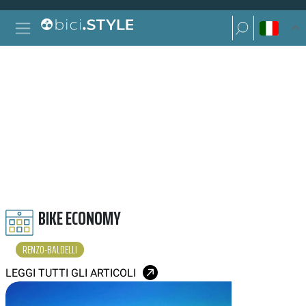
Vai al contenuto
Ricerca per:
Navigazione principale
Ricerca per:
RENZO BALDELLI
BIKE ECONOMY
RENZO-BALDELLI
LEGGI TUTTI GLI ARTICOLI