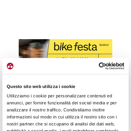
Questo sito web utilizza i cookie
Utilizziamo i cookie per personalizzare contenuti ed
TUTTE LE CATEGORIE DEL MAGAZINE
annunci, per fornire funzionalità dei social media e per
analizzare il nostro traffico. Condividiamo inoltre
informazioni sul modo in cui utilizza il nostro sito con i
nostri partner che si occupano di analisi dei dati web,
pubblicità e social media, i quali potrebbero combinarle