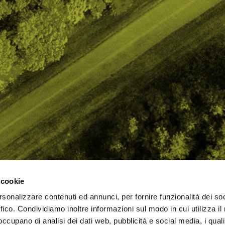
 cookie
rsonalizzare contenuti ed annunci, per fornire funzionalità dei so
AMO
STRADA
PROPOSTE
BIKE LAB
Ch
ffico. Condividiamo inoltre informazioni sul modo in cui utilizza il 
TI
MTB
ESPERIENZE
BIKE HOTEL
bic
 occupano di analisi dei dati web, pubblicità e social media, i qual