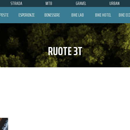
STRADA
MTB
GRAVEL
URBAN
POSTE
ESPERIENZE
BENESSERE
BIKE LAB
BIKE HOTEL
BIKE E
RUOTE 3T