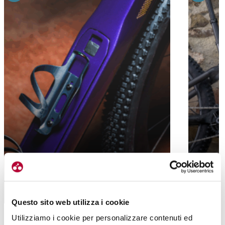
GRAVEL
MTB
NUOVA EXTREMA E NUOVE RUOTE, 3T
GRADIEN
INIZIA L’ANNO A VELOFOLLIES
PER UN
Questo sito web utilizza i cookie
Utilizziamo i cookie per personalizzare contenuti ed