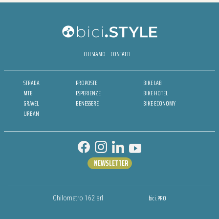
CHI SIAMO
CONTATTI
STRADA
PROPOSTE
BIKE LAB
MTB
ESPERIENZE
BIKE HOTEL
GRAVEL
BENESSERE
BIKE ECONOMY
URBAN
NEWSLETTER
bici.PRO
Chilometro 162 srl