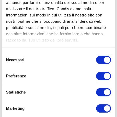
annunci, per fornire funzionalità dei social media e per
analizzare il nostro traffico. Condividiamo inoltre
informazioni sul modo in cui utilizza il nostro sito con i
nostri partner che si occupano di analisi dei dati web,
TUTTE LE CATEGORIE DEL MAGAZINE
pubblicità e social media, i quali potrebbero combinarle
con altre informazioni che ha fornito loro o che hanno
raccolto dal suo utilizzo dei loro servizi.
Selezione
Necessari
del
consenso
Preferenze
PROPOSTE
Statistiche
Marketing