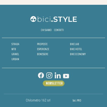
CHI SIAMO
CONTATTI
STRADA
PROPOSTE
BIKE LAB
MTB
ESPERIENZE
BIKE HOTEL
GRAVEL
BENESSERE
BIKE ECONOMY
URBAN
NEWSLETTER
bici.PRO
Chilometro 162 srl