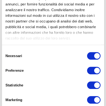
annunci, per fornire funzionalità dei social media e per
analizzare il nostro traffico. Condividiamo inoltre
informazioni sul modo in cui utilizza il nostro sito con i
nostri partner che si occupano di analisi dei dati web,
TUTTE LE CATEGORIE DEL MAGAZINE
pubblicità e social media, i quali potrebbero combinarle
con altre informazioni che ha fornito loro o che hanno
raccolto dal suo utilizzo dei loro servizi.
Selezione
Necessari
del
consenso
Preferenze
PROPOSTE
Statistiche
Marketing