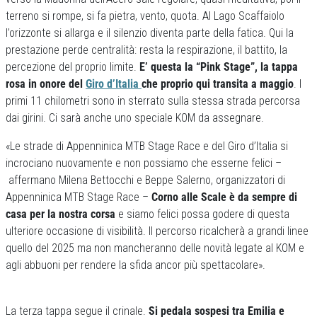
terreno si rompe, si fa pietra, vento, quota. Al Lago Scaffaiolo
l’orizzonte si allarga e il silenzio diventa parte della fatica. Qui la
prestazione perde centralità: resta la respirazione, il battito, la
percezione del proprio limite.
E’ questa la “Pink Stage”, la tappa
rosa in onore del
Giro d’Italia
che proprio qui transita a maggio
. I
primi 11 chilometri sono in sterrato sulla stessa strada percorsa
dai girini. Ci sarà anche uno speciale KOM da assegnare.
«Le strade di Appenninica MTB Stage Race e del Giro d’Italia si
incrociano nuovamente e non possiamo che esserne felici –
affermano Milena Bettocchi e Beppe Salerno, organizzatori di
Appenninica MTB Stage Race –
Corno alle Scale è da sempre di
casa per la nostra corsa
e siamo felici possa godere di questa
ulteriore occasione di visibilità. Il percorso ricalcherà a grandi linee
quello del 2025 ma non mancheranno delle novità legate al KOM e
agli abbuoni per rendere la sfida ancor più spettacolare».
La terza tappa segue il crinale.
Si pedala sospesi tra Emilia e