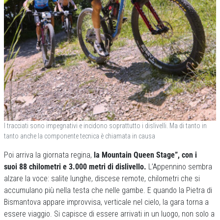
I tracciati sono impegnativi e incidono soprattutto i dislivelli. Ma di tanto in
tanto anche la componente tecnica è chiamata in causa
Poi arriva la giornata regina,
la Mountain Queen Stage”, con i
suoi 88 chilometri e 3.000 metri di dislivello.
L’Appennino sembra
alzare la voce: salite lunghe, discese remote, chilometri che si
accumulano più nella testa che nelle gambe. E quando la Pietra di
Bismantova appare improvvisa, verticale nel cielo, la gara torna a
essere viaggio. Si capisce di essere arrivati in un luogo, non solo a