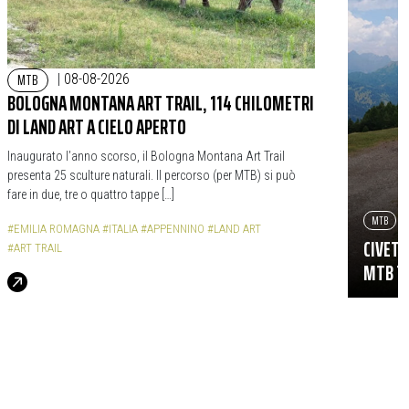
MTB
|
08-08-2026
BOLOGNA MONTANA ART TRAIL, 114 CHILOMETRI
DI LAND ART A CIELO APERTO
Inaugurato l’anno scorso, il Bologna Montana Art Trail
presenta 25 sculture naturali. Il percorso (per MTB) si può
fare in due, tre o quattro tappe […]
MTB
#EMILIA ROMAGNA
#ITALIA
#APPENNINO
#LAND ART
CIVETT
#ART TRAIL
MTB TR