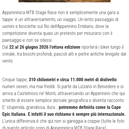
Appenninica MTB Stage Race non è semplicemente una gara a
tappe: è un attraversamento, un viaggio. Un lento passaggio di
uomini e biciclette sul filo dell’Appennino Emiliano, dove la
competizione diventa quasi un pretesto per misurarsi con il
paesaggio e con se stessi.
Dal
22 al 26 giugno 2026 l’ottava edizione
riporterà i biker lungo il
crinale, tra boschi profondi, pascoli alti e pietre antiche levigate dal
vento.
Cinque tappe,
310 chilometri e circa 11.000 metri di dislivello
:
numeri severi, ma mai freddi. Si parte da Lizzano in Belvedere e si
arriva a Castelnovo ne’ Monti, attraversando un Appennino che qui
smette di essere semplice dorsale geografica e diventa racconto.
E’ stupenda, grandiosa, dura…
potremmo definirla come la Cape
Epic italiana. E infatti il suo richiamo è sempre più internazionale.
L’unica differenza è che qui non si gareggia a coppie (tutte le foto
di questo articolo sono di Appenninica MTB Stage Race).