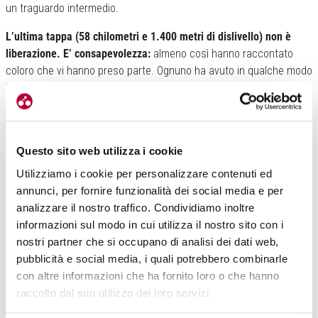
un traguardo intermedio.
L’ultima tappa (58 chilometri e 1.400 metri di dislivello) non è
liberazione.
E’ consapevolezza:
almeno così hanno raccontato
coloro che vi hanno preso parte. Ognuno ha avuto in qualche modo
il suo diario che ha consegnato ai propri social. Il Monte Ventasso
chiede ancora attenzione, precisione, energia mentale: questa
infatti è la frazione con il maggior tasso tecnico. La stanchezza
rende ogni gesto più autentico e la vista finale sulla Pietra non
Questo sito web utilizza i cookie
celebra la vittoria: racconta il percorso.
Utilizziamo i cookie per personalizzare contenuti ed
annunci, per fornire funzionalità dei social media e per
analizzare il nostro traffico. Condividiamo inoltre
informazioni sul modo in cui utilizza il nostro sito con i
nostri partner che si occupano di analisi dei dati web,
pubblicità e social media, i quali potrebbero combinarle
con altre informazioni che ha fornito loro o che hanno
LA VERA MTB
raccolto dal suo utilizzo dei loro servizi.
La natura dell’evento emerge soprattutto lontano dal cronometro.