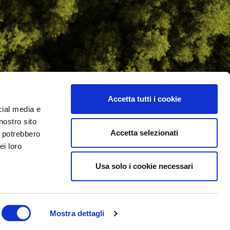
Accetta tutti i cookie
cial media e
ilometro 162 srl
nostro sito
i.PRO
Accetta selezionati
i potrebbero
ei loro
Usa solo i cookie necessari
Mostra dettagli