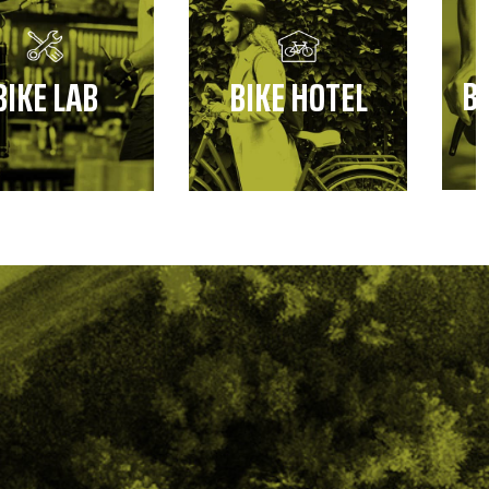
B
BIKE LAB
BIKE HOTEL