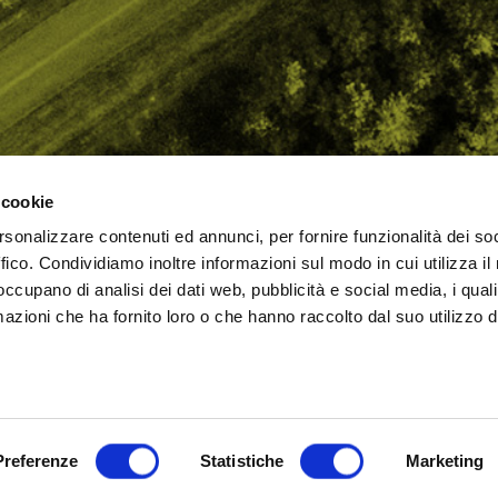
 cookie
rsonalizzare contenuti ed annunci, per fornire funzionalità dei so
AMO
STRADA
PROPOSTE
BIKE LAB
Ch
ffico. Condividiamo inoltre informazioni sul modo in cui utilizza il 
TI
MTB
ESPERIENZE
BIKE HOTEL
bic
 occupano di analisi dei dati web, pubblicità e social media, i qual
GRAVEL
BENESSERE
BIKE ECONOMY
azioni che ha fornito loro o che hanno raccolto dal suo utilizzo d
URBAN
ni (RN)
Cookie Policy
Privacy Policy
Preferenze
Statistiche
Marketing