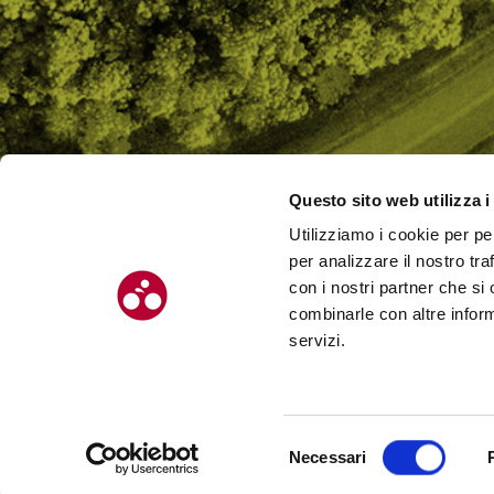
Questo sito web utilizza i
Utilizziamo i cookie per pe
CHI SI
per analizzare il nostro tra
CONTAT
con i nostri partner che si
combinarle con altre inform
servizi.
© Chilometro 162 srl – P.I. 04522410408 – Via Soardi 5, 47921 – Rimi
Selezione
Necessari
Realizzato da SUNTIMES
del