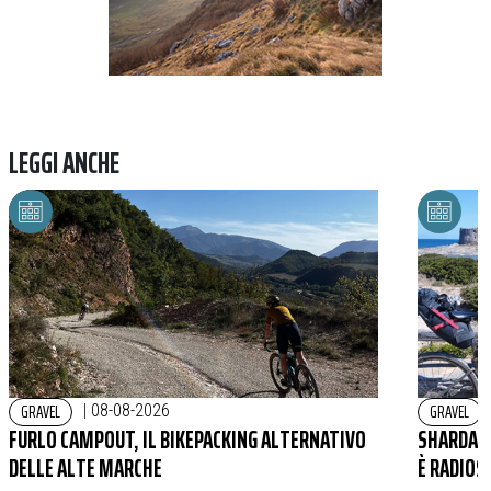
LEGGI ANCHE
GRAVEL
GRAVEL
|
08-08-2026
FURLO CAMPOUT, IL BIKEPACKING ALTERNATIVO
SHARDANA
DELLE ALTE MARCHE
È RADIOS