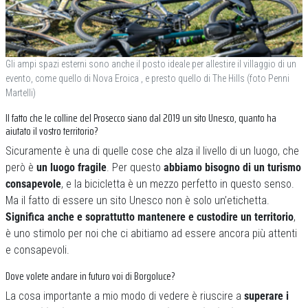
Gli ampi spazi esterni sono anche il posto ideale per allestire il villaggio di un
evento, come quello di Nova Eroica , e presto quello di The Hills (foto Penni
Martelli)
Il fatto che le colline del Prosecco siano dal 2019 un sito Unesco, quanto ha
aiutato il vostro territorio?
Sicuramente è una di quelle cose che alza il livello di un luogo, che
però è
un luogo fragile
. Per questo
abbiamo bisogno di un turismo
consapevole
, e la bicicletta è un mezzo perfetto in questo senso.
Ma il fatto di essere un sito Unesco non è solo un’etichetta.
Significa anche e soprattutto mantenere e custodire un territorio
,
è uno stimolo per noi che ci abitiamo ad essere ancora più attenti
e consapevoli.
Dove volete andare in futuro voi di Borgoluce?
La cosa importante a mio modo di vedere è riuscire a
superare i