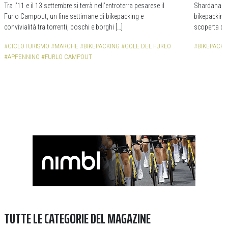
Tra l’11 e il 13 settembre si terrà nell’entroterra pesarese il
Shardana Bi
Furlo Campout, un fine settimane di bikepacking e
bikepacking,
convivialità tra torrenti, boschi e borghi […]
scoperta de
#CICLOTURISMO
#MARCHE
#BIKEPACKING
#GOLE DEL FURLO
#BIKEPACKI
#APPENNINO
#FURLO CAMPOUT
TUTTE LE CATEGORIE DEL MAGAZINE