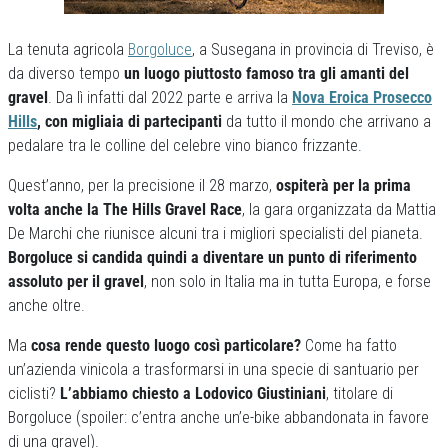
La tenuta agricola
Borgoluce
, a Susegana in provincia di Treviso, è
da diverso tempo
un luogo piuttosto famoso tra gli amanti del
gravel
. Da lì infatti dal 2022 parte e arriva la
Nova Eroica Prosecco
Hills
, con migliaia di partecipanti
da tutto il mondo che arrivano a
pedalare tra le colline del celebre vino bianco frizzante.
Quest’anno, per la precisione il 28 marzo,
ospiterà per la prima
volta anche la The Hills Gravel Race
, la gara organizzata da Mattia
De Marchi che riunisce alcuni tra i migliori specialisti del pianeta.
Borgoluce si candida quindi a diventare un punto di riferimento
assoluto per il gravel
, non solo in Italia ma in tutta Europa, e forse
anche oltre.
Ma
cosa rende questo luogo così particolare?
Come ha fatto
un’azienda vinicola a trasformarsi in una specie di santuario per
ciclisti?
L’abbiamo chiesto a Lodovico Giustiniani
, titolare di
Borgoluce (spoiler: c’entra anche un’e-bike abbandonata in favore
di una gravel).