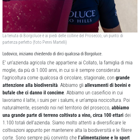
La tenuta di Borgoluce è ai piedi delle colline del Prosecco, un punto di
partenza perfetto (foto Penni Martelli)
Lodovico, iniziamo chiedendo di dirci qualcosa di Borgoluce.
E’ un’azienda agricola che appartiene ai Collato, la famiglia di mia
moglie, da più di 1.000 anni, in cui si è sempre considerata
l’agricoltura come qualcosa di circolare, stagionale, con
grande
attenzione alla biodiversità
. Abbiamo gli
allevamenti di bovini e
bufale che ci danno il concime
. Abbiamo un caseificio in cui
lavoriamo il latte, i suini per i salumi, e un’ampia nocicoltura. Poi
naturalmente, essendo noi nel territorio del prosecco,
abbiamo
una grande parte di terreno coltivato a vino, circa 100 ettari
dei
1.100 totali dell’azienda. Siamo molto attenti a diversificare le
coltivazioni appunto per mantenere alta la biodiversità e le filiere
corte. Sono sempre più convinto che
l’alimentazione e lo sport