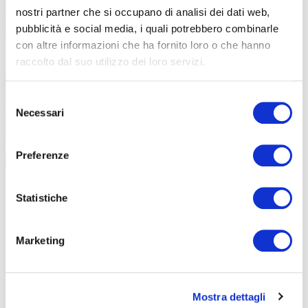
nostri partner che si occupano di analisi dei dati web,
pubblicità e social media, i quali potrebbero combinarle
con altre informazioni che ha fornito loro o che hanno
raccolto dal suo utilizzo dei loro servizi.
Selezione
Necessari
del
consenso
Preferenze
I terreni dell’azienda si estendono per 1.100 ettari, tra filari di viti e strade
bianche (foto Penni Martelli)
Statistiche
Cos’ha di speciale questo posto per chi ama il ciclismo?
Il fatto di
essere ai piedi delle colline trevigiane
. Il nostro centro si
Marketing
presta molto bene come punto di partenza. Abbiamo i posti per i
parcheggi, la struttura ricettiva con le camere, un ristorante, lo
spazio per il villaggio e un viale privato lungo quasi un chilometro
Mostra dettagli
perfetto per ospitare le partenze degli eventi
. Nel 2024 sono