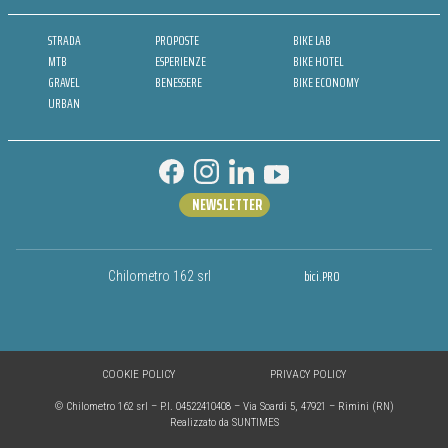
STRADA
PROPOSTE
BIKE LAB
MTB
ESPERIENZE
BIKE HOTEL
GRAVEL
BENESSERE
BIKE ECONOMY
URBAN
NEWSLETTER
bici.PRO
Chilometro 162 srl
COOKIE POLICY
PRIVACY POLICY
© Chilometro 162 srl – P.I. 04522410408 – Via Soardi 5, 47921 – Rimini (RN)
Realizzato da SUNTIMES