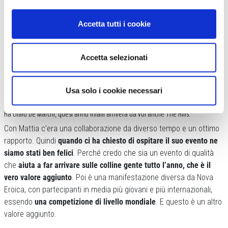
passati da noi i Mondiali di Gravel, l’anno scorso abbiamo
organizzato un ristoro di The Hills, il cui tracciato passava anche
Accetta tutti i cookie
per alcune strade all’interno della nostra tenuta. Il primo giorno di
primavera
organizziamo anche una ride che si chiama La Fotonica
,
Accetta selezionati
in omaggio al nostro vino
Fotonico
,
assieme a Mattia De Marchi
.
Un piccolo evento per circa un centinaio di persone, in cui diamo la
traccia e un gadget e un piccolo ristoro alla fine. Un modo per
Usa solo i cookie necessari
iniziare bene la stagione.
Ha citato De Marchi, quest’anno infatti arriverà da voi anche The Hills.
Con Mattia c’era una collaborazione da diverso tempo e un ottimo
rapporto. Quindi
quando ci ha chiesto di ospitare il suo evento ne
siamo stati ben felici
. Perché credo che sia un evento di qualità
che
aiuta a far arrivare sulle colline gente tutto l’anno, che è il
vero valore aggiunto
. Poi è una manifestazione diversa da Nova
Eroica, con partecipanti in media più giovani e più internazionali,
essendo
una competizione di livello mondiale
. E questo è un altro
valore aggiunto.