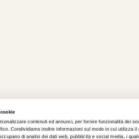
 cookie
rsonalizzare contenuti ed annunci, per fornire funzionalità dei so
AMO
STRADA
PROPOSTE
BIKE LAB
Ch
ffico. Condividiamo inoltre informazioni sul modo in cui utilizza il 
TI
MTB
ESPERIENZE
BIKE HOTEL
bic
 occupano di analisi dei dati web, pubblicità e social media, i qual