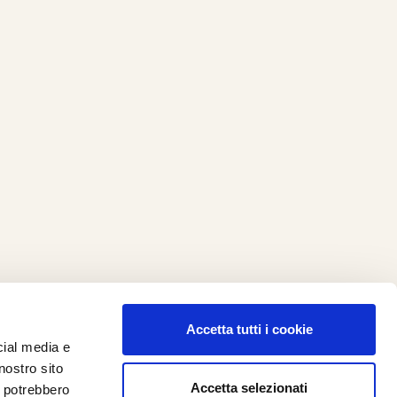
Accetta tutti i cookie
cial media e
ilometro 162 srl
nostro sito
i.PRO
Accetta selezionati
i potrebbero