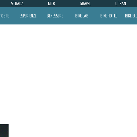
STRADA
MTB
GRAVEL
URBAN
POSTE
ESPERIENZE
BENESSERE
BIKE LAB
BIKE HOTEL
BIKE E
T50