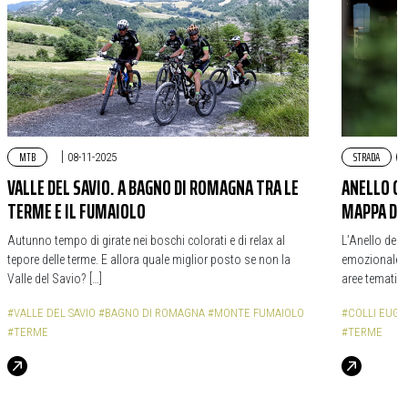
MTB
|
STRADA
08-11-2025
VALLE DEL SAVIO. A BAGNO DI ROMAGNA TRA LE
ANELLO CIC
TERME E IL FUMAIOLO
MAPPA DE
Autunno tempo di girate nei boschi colorati e di relax al
L’Anello dei 
tepore delle terme. E allora quale miglior posto se non la
emozionale. I
Valle del Savio? […]
aree tematich
#VALLE DEL SAVIO
#BAGNO DI ROMAGNA
#MONTE FUMAIOLO
#COLLI EUGA
#TERME
#TERME