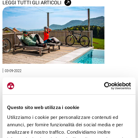
LEGGI TUTTI GLI ARTICOLI
|
03-09-2022
SLOVENIA GREEN WELLNESS ROUTE, IN SELLA
NEL RELAX DELLE SPA
Un itinerario nelle terre slovene che va incentrato su un
turismo rivolto al relax e al benessere, ecco il Green
Questo sito web utilizza i cookie
Wellness Route […]
Utilizziamo i cookie per personalizzare contenuti ed
#CICLOTURISMO
#SLOVENIA
#GREEN WELLNESS ROUTE
#SPA
annunci, per fornire funzionalità dei social media e per
#TERME
analizzare il nostro traffico. Condividiamo inoltre