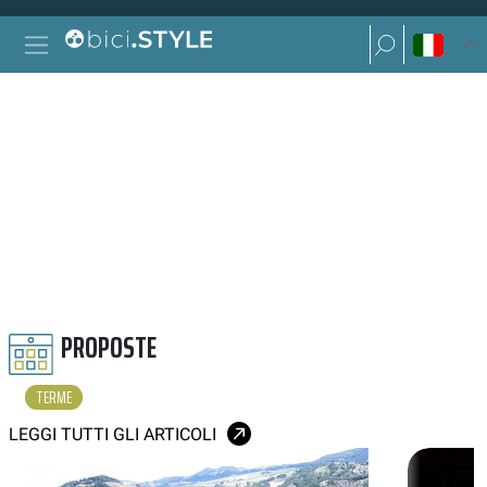
Vai al contenuto
Ricerca per:
Navigazione principale
Ricerca per:
TERME
PROPOSTE
TERME
LEGGI TUTTI GLI ARTICOLI