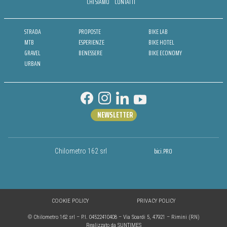
CHI SIAMO
CONTATTI
STRADA
PROPOSTE
BIKE LAB
MTB
ESPERIENZE
BIKE HOTEL
GRAVEL
BENESSERE
BIKE ECONOMY
URBAN
NEWSLETTER
bici.PRO
Chilometro 162 srl
COOKIE POLICY
PRIVACY POLICY
© Chilometro 162 srl – P.I. 04522410408 – Via Soardi 5, 47921 – Rimini (RN)
Realizzato da SUNTIMES