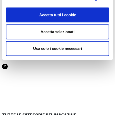
|
10-12-2025
CHIAPPUCCI, LA GUIDA GIUSTA PER
Accetta tutti i cookie
SALSOMAGGIORE E DINTORNI
Claudio Chiappucci sarà testimonial del progetto “Bici in
Comune” a Salsomaggiore Terme. Ecco come interpreterà il
Accetta selezionati
suo ruolo […]
#CASTELLI DEL DUCATO
#SALSOMAGGIORE TERME
Usa solo i cookie necessari
#BICI IN COMUNE
#CLAUDIO CHIAPPUCCI
#ENOGASTRONOMIA
#TERME
#CICLOTURISMO