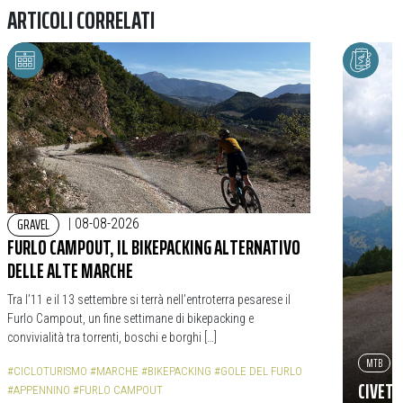
ARTICOLI CORRELATI
GRAVEL
|
08-08-2026
FURLO CAMPOUT, IL BIKEPACKING ALTERNATIVO
DELLE ALTE MARCHE
Tra l’11 e il 13 settembre si terrà nell’entroterra pesarese il
Furlo Campout, un fine settimane di bikepacking e
convivialità tra torrenti, boschi e borghi […]
MTB
#CICLOTURISMO
#MARCHE
#BIKEPACKING
#GOLE DEL FURLO
CIVETT
#APPENNINO
#FURLO CAMPOUT