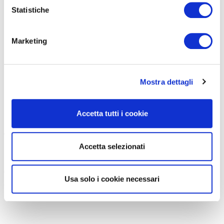
Statistiche
Marketing
Mostra dettagli
«Se col Giro era stata una toccata e fuga – scava nella memoria
Chiappucci – di certo non lo è stato qualche anno dopo.
Era il
Accetta tutti i cookie
1993 ed ero venuto a Salsomaggiore in qualità di giudice per la
finale di Miss Italia
. Ero nel pieno della carriera e mi era
Accetta selezionati
riconosciuta anche una certa popolarità. Era un ambiente diverso
dal mio, però mi era piaciuto avervi partecipato.
Essere ad un
evento come Miss Italia all’epoca equivaleva come essere ospite
Usa solo i cookie necessari
al Festival di Sanremo.
E ricordo che vinse una ragazza di Roma
(Arianna David, ndr).