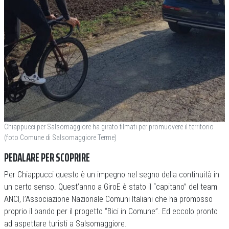
Chiappucci per Salsomaggiore ha girato filmati per promuovere il territorio
(foto Comune di Salsomaggiore Terme)
PEDALARE PER SCOPRIRE
Per Chiappucci questo è un impegno nel segno della continuità in
un certo senso. Quest’anno a GiroE è stato il “capitano” del team
ANCI, l’Associazione Nazionale Comuni Italiani che ha promosso
proprio il bando per il progetto “Bici in Comune”. Ed eccolo pronto
ad aspettare turisti a Salsomaggiore.