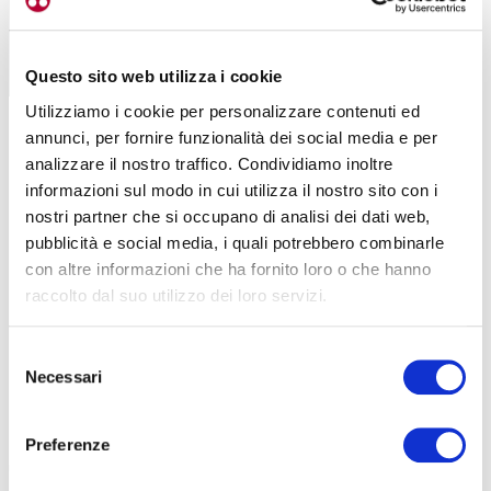
Questo sito web utilizza i cookie
Utilizziamo i cookie per personalizzare contenuti ed
annunci, per fornire funzionalità dei social media e per
analizzare il nostro traffico. Condividiamo inoltre
informazioni sul modo in cui utilizza il nostro sito con i
QUEL PRECEDENTE A MISS ITALIA
nostri partner che si occupano di analisi dei dati web,
pubblicità e social media, i quali potrebbero combinarle
Chiappucci era stato a Salso solamente nel 1988 col Giro d’Italia,
con altre informazioni che ha fornito loro o che hanno
quello vinto dallo statunitense Hampsten e diventato celeberrimo
raccolto dal suo utilizzo dei loro servizi.
per la tormenta di ghiaccio e neve sul Passo Gavia. Sul traguardo
della cittadina termale Paolo Rosola conquista una delle sue dodici
Selezione
tappe al Giro, mentre Chiappucci finisce in gruppo. In quel periodo
Necessari
del
Claudio è al quarto anno tra i pro’ e sgobba per lo svizzero
consenso
Zimmermann (terzo nella generale).
Diventerà “El Diablo” a fine
1992 durante una trasferta in Colombia. Da lì in poi diventa anche
Preferenze
un personaggio trasversale per il pubblico italiano
.