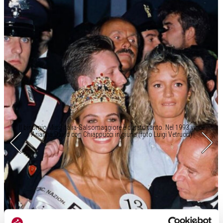
Il binomio Miss Italia-Salsomaggiore è durato tanto. Nel 1993 vince
Arianna David con Chiappucci in giuria (foto Luigi Vetrucci)