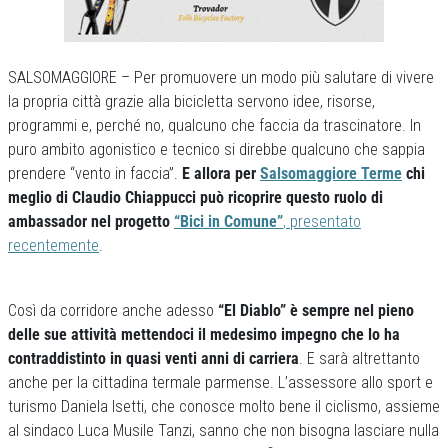
SALSOMAGGIORE – Per promuovere un modo più salutare di vivere
la propria città grazie alla bicicletta servono idee, risorse,
programmi e, perché no, qualcuno che faccia da trascinatore. In
puro ambito agonistico e tecnico si direbbe qualcuno che sappia
prendere “vento in faccia”.
E allora per
Salsomaggiore Terme
chi
meglio di Claudio Chiappucci può ricoprire questo ruolo di
ambassador nel progetto
“Bici in Comune”
, presentato
recentemente
.
Così da corridore anche adesso
“El Diablo” è sempre nel pieno
delle sue attività mettendoci il medesimo impegno che lo ha
contraddistinto in quasi venti anni di carriera
. E sarà altrettanto
anche per la cittadina termale parmense. L’assessore allo sport e
turismo Daniela Isetti, che conosce molto bene il ciclismo, assieme
al sindaco Luca Musile Tanzi, sanno che non bisogna lasciare nulla