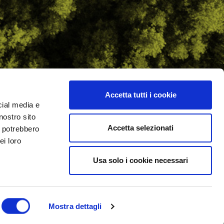
Accetta tutti i cookie
cial media e
ilometro 162 srl
nostro sito
i.PRO
Accetta selezionati
i potrebbero
ei loro
Usa solo i cookie necessari
Mostra dettagli