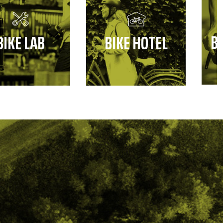
B
BIKE LAB
BIKE HOTEL