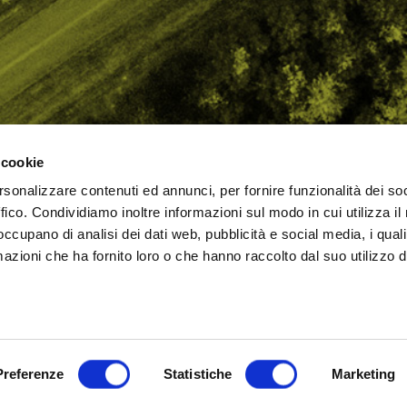
 cookie
rsonalizzare contenuti ed annunci, per fornire funzionalità dei so
AMO
STRADA
PROPOSTE
BIKE LAB
Ch
ffico. Condividiamo inoltre informazioni sul modo in cui utilizza il 
TI
MTB
ESPERIENZE
BIKE HOTEL
bic
 occupano di analisi dei dati web, pubblicità e social media, i qual
GRAVEL
BENESSERE
BIKE ECONOMY
azioni che ha fornito loro o che hanno raccolto dal suo utilizzo d
URBAN
ni (RN)
Cookie Policy
Privacy Policy
Preferenze
Statistiche
Marketing