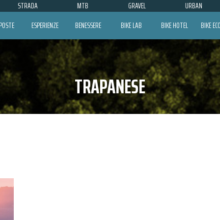
STRADA
MTB
GRAVEL
URBAN
POSTE
ESPERIENZE
BENESSERE
BIKE LAB
BIKE HOTEL
BIKE E
TRAPANESE