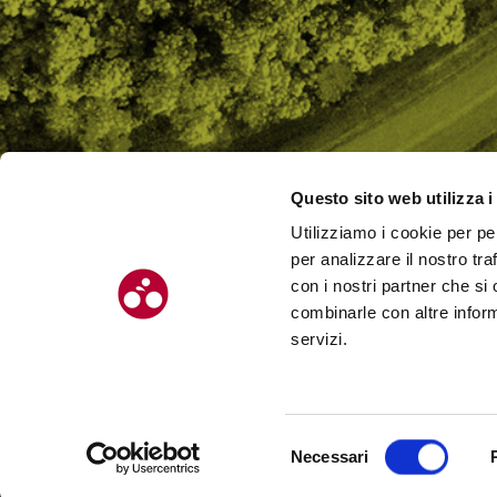
Questo sito web utilizza i
Utilizziamo i cookie per pe
CHI SI
per analizzare il nostro tra
CONTAT
con i nostri partner che si
combinarle con altre inform
servizi.
© Chilometro 162 srl – P.I. 04522410408 – Via Soardi 5, 47921 – Rimi
Selezione
Necessari
Realizzato da SUNTIMES
del
consenso