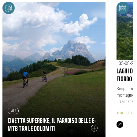
|
05-08-20
LAGHI DE
FIORDO D
Scopriamo il
montagne e p
un’esperienz
MTB
#CICLOTUR
CIVETTA SUPERBIKE, IL PARADISO DELLE E-
MTB TRA LE DOLOMITI