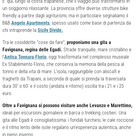
E’ qui, lungo la costa trapanese, che il viaggio può trasformarsi in
un soggiorno rilassante. La provincia offre diverse strutture bike
friendly a partire dagli agriturismi, ma in particolare segnaliamo il
B&B
Angelo Apartments
, spesso usato come base di partenza da
chi intraprende la
Sicily Divide.
Tra le cosiddette “cose da fare”,
proponiamo una gita a
Favignana, regina delle Egadi.
Strade tranquille, mare cristallino e
l’
Antica Tonnara Florio
, oggi trasformata nel complesso museale
Ex Stabilimento Florio, che conserva la memoria della pesca al
tonno e della vita di mare. L’isola, raggiungibile con aliscafi e
traghetti da Trapani, a seconda di quale si prenda la traversata
dura 30′ o 60′ e il costo (andata e ritorno) oscilla tra i 21 e i 25
euro.
Oltre a Favignana si possono visitare anche Levanzo e Marettimo,
ideali per escursioni giornaliere in barca o trekking costieri. Una
gita alle Egadi è consigliatissima: i fondali turchesi, le cale rocciose
e il ritmo lento delle isole regalano un’esperienza autentica, anche
in pieno inverno.