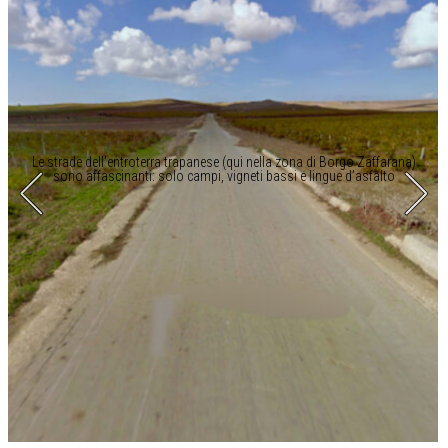
Le strade dell’entroterra trapanese (qui nella zona di Borgo Zaffarana)
sono affascinanti: solo campi, vigneti bassi e lingue d’asfalto