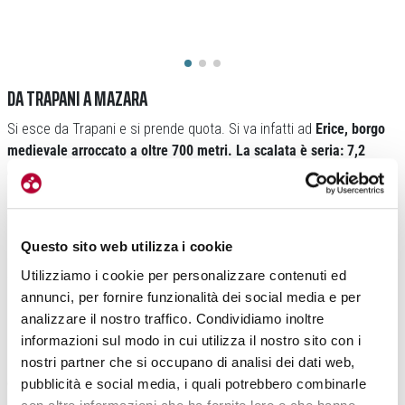
DA TRAPANI A MAZARA
Si esce da Trapani e si prende quota. Si va infatti ad
Erice, borgo
medievale arroccato a oltre 700 metri. La scalata è seria: 7,2
chilometri di ascesa all’8,2 per cento di pendenza media,
ma è
anche l’unica asperità dell’itinerario e arriva quasi subito, quando le
gambe sono più che fresche. Il versante da noi scalato parte
proprio da Trapani e si chiama Via Antica Erice. Lassù ci sono
Questo sito web utilizza i cookie
stradine in pietra, il Castello di Venere e i panorami che spaziano
Utilizziamo i cookie per personalizzare contenuti ed
fino a San Vito Lo Capo creano un’atmosfera sospesa nel tempo.
annunci, per fornire funzionalità dei social media e per
analizzare il nostro traffico. Condividiamo inoltre
Scendendo verso sud si incontra l’area delle saline di Trapani, un
informazioni sul modo in cui utilizza il nostro sito con i
paesaggio di vasche d’acqua, mulini a vento e riflessi rosati. Qui,
nostri partner che si occupano di analisi dei dati web,
consigliamo fortemente di visitare il suggestivo
Museo del Sale
pubblicità e social media, i quali potrebbero combinarle
per comprendere la storia di una tradizione antichissima.
A