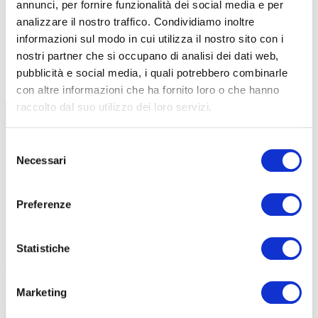
annunci, per fornire funzionalità dei social media e per
analizzare il nostro traffico. Condividiamo inoltre
informazioni sul modo in cui utilizza il nostro sito con i
nostri partner che si occupano di analisi dei dati web,
TUTTE LE CATEGORIE DEL MAGAZINE
pubblicità e social media, i quali potrebbero combinarle
con altre informazioni che ha fornito loro o che hanno
raccolto dal suo utilizzo dei loro servizi.
Selezione
Necessari
del
consenso
Preferenze
PROPOSTE
Statistiche
Marketing