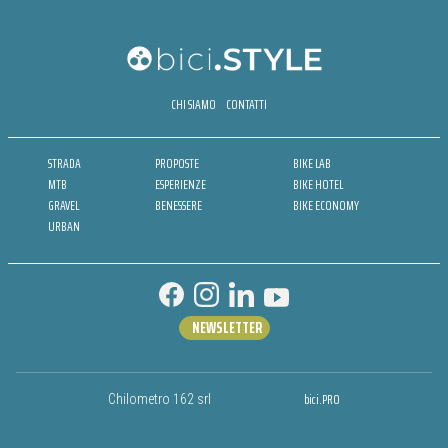
CHI SIAMO
CONTATTI
STRADA
PROPOSTE
BIKE LAB
MTB
ESPERIENZE
BIKE HOTEL
GRAVEL
BENESSERE
BIKE ECONOMY
URBAN
NEWSLETTER
bici.PRO
Chilometro 162 srl