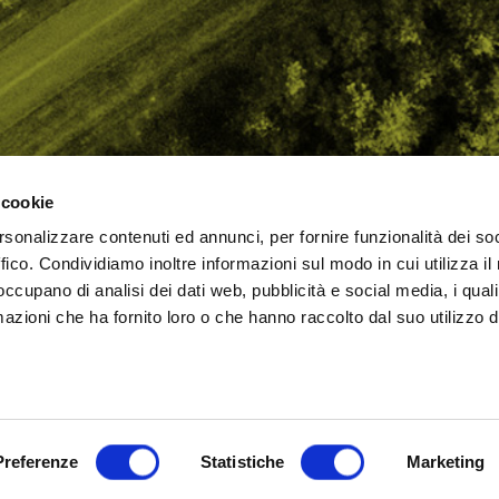
 cookie
rsonalizzare contenuti ed annunci, per fornire funzionalità dei so
AMO
STRADA
PROPOSTE
BIKE LAB
Ch
ffico. Condividiamo inoltre informazioni sul modo in cui utilizza il 
TI
MTB
ESPERIENZE
BIKE HOTEL
bic
 occupano di analisi dei dati web, pubblicità e social media, i qual
GRAVEL
BENESSERE
BIKE ECONOMY
azioni che ha fornito loro o che hanno raccolto dal suo utilizzo d
URBAN
ni (RN)
Cookie Policy
Privacy Policy
Preferenze
Statistiche
Marketing