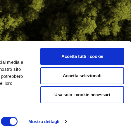
Accetta tutti i cookie
cial media e
ilometro 162 srl
nostro sito
i.PRO
Accetta selezionati
i potrebbero
ei loro
Usa solo i cookie necessari
Mostra dettagli