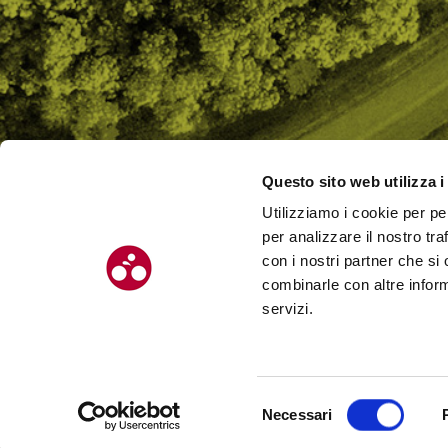
Questo sito web utilizza i
Utilizziamo i cookie per pe
CHI SI
per analizzare il nostro tra
CONTAT
con i nostri partner che si
combinarle con altre inform
servizi.
© Chilometro 162 srl – P.I. 04522410408 – Via Soardi 5, 47921 – Rimi
Selezione
Necessari
Realizzato da SUNTIMES
del