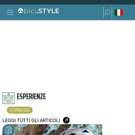
Vai al contenuto
Ricerca per:
Navigazione principale
Ricerca per:
UTOPIA2000
ESPERIENZE
UTOPIA2000
LEGGI TUTTI GLI ARTICOLI