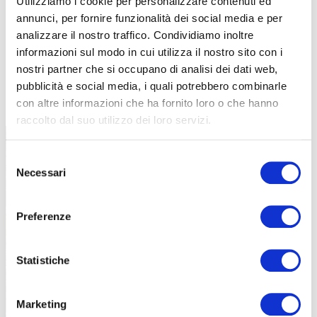
Utilizziamo i cookie per personalizzare contenuti ed
annunci, per fornire funzionalità dei social media e per
analizzare il nostro traffico. Condividiamo inoltre
informazioni sul modo in cui utilizza il nostro sito con i
nostri partner che si occupano di analisi dei dati web,
pubblicità e social media, i quali potrebbero combinarle
TUTTE LE CATEGORIE DEL MAGAZINE
con altre informazioni che ha fornito loro o che hanno
raccolto dal suo utilizzo dei loro servizi.
Selezione
Necessari
del
consenso
Preferenze
PROPOSTE
Statistiche
Marketing