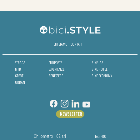
CHI SIAMO
CONTATTI
STRADA
PROPOSTE
BIKE LAB
MTB
ESPERIENZE
BIKE HOTEL
GRAVEL
BENESSERE
BIKE ECONOMY
URBAN
NEWSLETTER
bici.PRO
Chilometro 162 srl