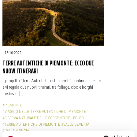
|
15-10-2022
TERRE AUTENTICHE DI PIEMONTE: ECCO DUE
NUOVI ITINERARI
Il progetto “Terre Autentiche di Piemonte” continua spedito
e vi regala due nuovi itinerari, tra foliage, cibo e borghi
medievali […]
#PIEMONTE
#VIAGGIO NELLE TERRE AUTENTICHE DI PIEMONTE
#RISERVA NATURALE DELLE SORGENTI DEL BELBO
#TERRE AUTENTICHE DI PIEMONTE
#VALLE CEVETTA
#VALLE MONGIA