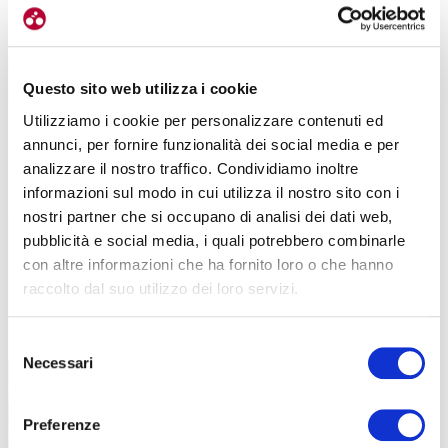
La pedalata sarà resa meno faticosa grazie alla bellezza della
Questo sito web utilizza i cookie
natura circostante
, nel vostro procedere potrete ammirare querce,
pini e betulle. Si possono anche scoprire i funghi che questi terreni
Utilizziamo i cookie per personalizzare contenuti ed
possono regalare: i famosi porcini o le gambette rosse e grigie.
annunci, per fornire funzionalità dei social media e per
Non mancano di certo le aree di sosta dove poter gustare i
analizzare il nostro traffico. Condividiamo inoltre
prodotti del territorio nella pace e nel silenzio che vi circonderanno.
informazioni sul modo in cui utilizza il nostro sito con i
nostri partner che si occupano di analisi dei dati web,
pubblicità e social media, i quali potrebbero combinarle
con altre informazioni che ha fornito loro o che hanno
raccolto dal suo utilizzo dei loro servizi.
Selezione
Necessari
del
consenso
Preferenze