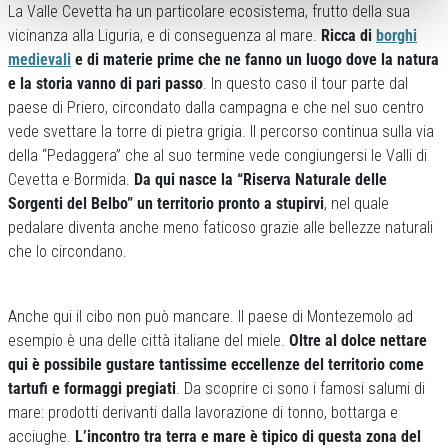
La Valle Cevetta ha un particolare ecosistema, frutto della sua
vicinanza alla Liguria, e di conseguenza al mare.
Ricca di
borghi
medievali
e di materie prime che ne fanno un luogo dove la natura
e la storia vanno di pari passo
. In questo caso il tour parte dal
paese di Priero, circondato dalla campagna e che nel suo centro
vede svettare la torre di pietra grigia. Il percorso continua sulla via
della “Pedaggera” che al suo termine vede congiungersi le Valli di
Cevetta e Bormida.
Da qui nasce la “Riserva Naturale delle
Sorgenti del Belbo” un territorio pronto a stupirvi
, nel quale
pedalare diventa anche meno faticoso grazie alle bellezze naturali
che lo circondano.
Anche qui il cibo non può mancare. Il paese di Montezemolo ad
esempio è una delle città italiane del miele.
Oltre al dolce nettare
qui è possibile gustare tantissime eccellenze del territorio come
tartufi e formaggi pregiati
. Da scoprire ci sono i famosi salumi di
mare: prodotti derivanti dalla lavorazione di tonno, bottarga e
acciughe.
L’incontro tra terra e mare è tipico di questa zona del