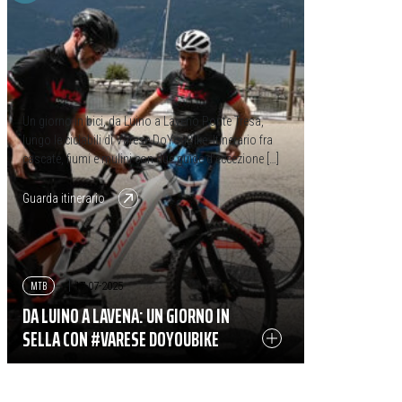
Un giorno in bici, da Luino a Laveno Ponte Tresa,
lungo le ciclabili di Varese DoYouBike. Itinerario fra
cascate, fiumi e mulini con due guide d’eccezione […]
from Da Luino a Lavena: un giorno in sella con #Varese Do
Guarda itinerario
MTB
|
17-07-2025
DA LUINO A LAVENA: UN GIORNO IN
SELLA CON #VARESE DOYOUBIKE