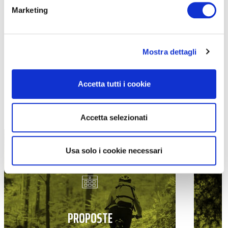
Marketing
Mostra dettagli
Accetta tutti i cookie
TUTTE LE CATEGORIE DEL MAGAZINE
Accetta selezionati
Usa solo i cookie necessari
PROPOSTE