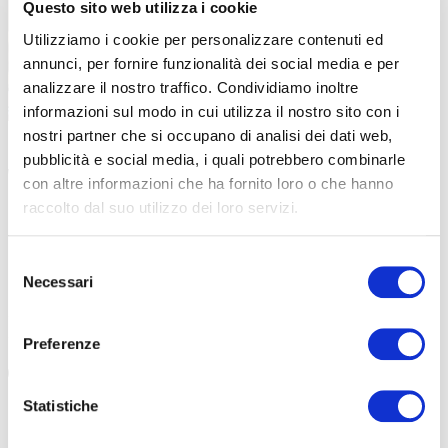
Questo sito web utilizza i cookie
Utilizziamo i cookie per personalizzare contenuti ed
annunci, per fornire funzionalità dei social media e per
analizzare il nostro traffico. Condividiamo inoltre
informazioni sul modo in cui utilizza il nostro sito con i
nostri partner che si occupano di analisi dei dati web,
|
|
08-02-2025
14-05-2024
pubblicità e social media, i quali potrebbero combinarle
VARESE WELCOME, LA CASA DEL TURISMO: SI
VARESE AL
con altre informazioni che ha fornito loro o che hanno
CRESCE FACENDO SISTEMA
TURISMO E
raccolto dal suo utilizzo dei loro servizi.
Siamo tornati da Mauro Vitiello, Presidente della Camera di
Incontro con 
Commercio di Varese. Come vanno i progetti sul
Varese. Il cic
Selezione
cicloturismo? Cresceranno grazie alla Fondazione […]
risponde. Serv
Necessari
del
consenso
#VARESEDOYOUBIKE
#VARESE WELCOME
#VARESE
#VA
#CAMERA DI COMMERCIO VARESE
#VARESE
#CICLOTURISMO
#CAMERA DI
Preferenze
Statistiche