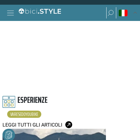
Vai al contenuto
Ricerca per:
Navigazione principale
Ricerca per:
VARESEDOYOUBIKE
ESPERIENZE
VARESEDOYOUBIKE
LEGGI TUTTI GLI ARTICOLI