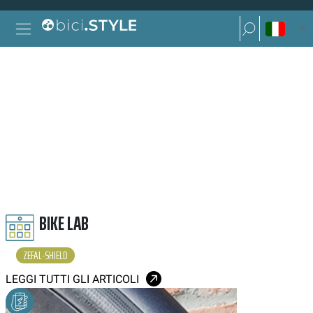
Vai al contenuto
Ricerca per:
Navigazione principale
Ricerca per:
ZEFAL SHIELD
BIKE LAB
ZEFAL-SHIELD
LEGGI TUTTI GLI ARTICOLI