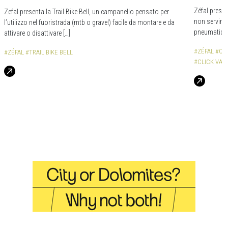
Zéfal presen
Zefal presenta la Trail Bike Bell, un campanello pensato per
non servirà 
l’utilizzo nel fuoristrada (mtb o gravel) facile da montare e da
pneumatici 
attivare o disattivare […]
#ZÉFAL
#CA
#ZÉFAL
#TRAIL BIKE BELL
#CLICK VAL