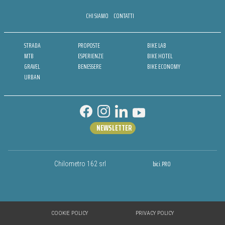
CHI SIAMO
CONTATTI
STRADA
PROPOSTE
BIKE LAB
MTB
ESPERIENZE
BIKE HOTEL
GRAVEL
BENESSERE
BIKE ECONOMY
URBAN
NEWSLETTER
bici.PRO
Chilometro 162 srl
COOKIE POLICY
PRIVACY POLICY