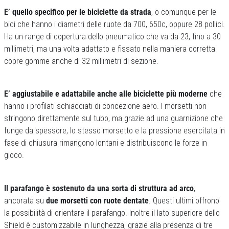
E’ quello specifico per le biciclette da strada
, o comunque per le
bici che hanno i diametri delle ruote da 700, 650c, oppure 28 pollici.
Ha un range di copertura dello pneumatico che va da 23, fino a 30
millimetri, ma una volta adattato e fissato nella maniera corretta
copre gomme anche di 32 millimetri di sezione.
E’ aggiustabile e adattabile anche alle biciclette più moderne
che
hanno i profilati schiacciati di concezione aero. I morsetti non
stringono direttamente sul tubo, ma grazie ad una guarnizione che
funge da spessore, lo stesso morsetto e la pressione esercitata in
fase di chiusura rimangono lontani e distribuiscono le forze in
gioco.
Il parafango è sostenuto da una sorta di struttura ad arco
,
ancorata su
due morsetti con ruote dentate
. Questi ultimi offrono
la possibilità di orientare il parafango. Inoltre il lato superiore dello
Shield è customizzabile in lunghezza, grazie alla presenza di tre