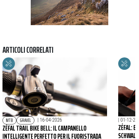
ARTICOLI CORRELATI
MTB
GRAVEL
|
16-04-2026
|
01-12-20
ZÉFAL: EC
ZÉFAL TRAIL BIKE BELL: IL CAMPANELLO
SCHWALB
INTELLIGENTE PERFETTO PER IL FUORISTRADA