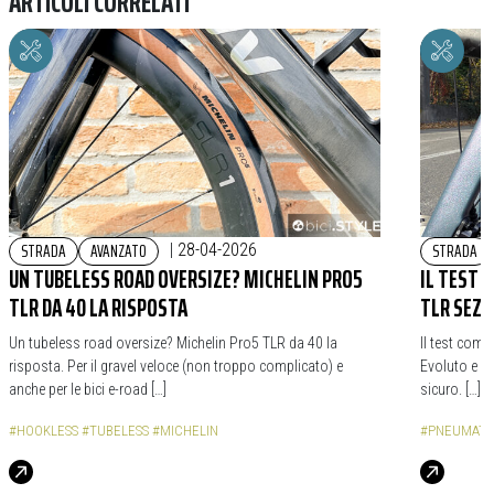
ARTICOLI CORRELATI
STRADA
AVANZATO
STRADA
|
28-04-2026
UN TUBELESS ROAD OVERSIZE? MICHELIN PRO5
IL TEST 
TLR DA 40 LA RISPOSTA
TLR SEZI
Un tubeless road oversize? Michelin Pro5 TLR da 40 la
Il test comp
risposta. Per il gravel veloce (non troppo complicato) e
Evoluto e mi
anche per le bici e-road […]
sicuro. […]
#HOOKLESS
#TUBELESS
#MICHELIN
#PNEUMATI