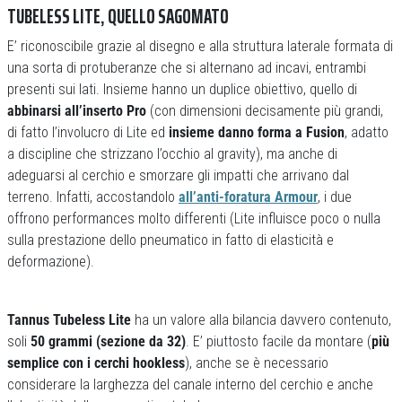
TUBELESS LITE, QUELLO SAGOMATO
E’ riconoscibile grazie al disegno e alla struttura laterale formata di
una sorta di protuberanze che si alternano ad incavi, entrambi
presenti sui lati. Insieme hanno un duplice obiettivo, quello di
abbinarsi all’inserto Pro
(con dimensioni decisamente più grandi,
di fatto l’involucro di Lite ed
insieme danno forma a Fusion
, adatto
a discipline che strizzano l’occhio al gravity), ma anche di
adeguarsi al cerchio e smorzare gli impatti che arrivano dal
terreno. Infatti, accostandolo
all’anti-foratura Armour
, i due
offrono performances molto differenti (Lite influisce poco o nulla
sulla prestazione dello pneumatico in fatto di elasticità e
deformazione).
Tannus Tubeless Lite
ha un valore alla bilancia davvero contenuto,
soli
50 grammi (sezione da 32)
. E’ piuttosto facile da montare (
più
semplice con i cerchi hookless
), anche se è necessario
considerare la larghezza del canale interno del cerchio e anche