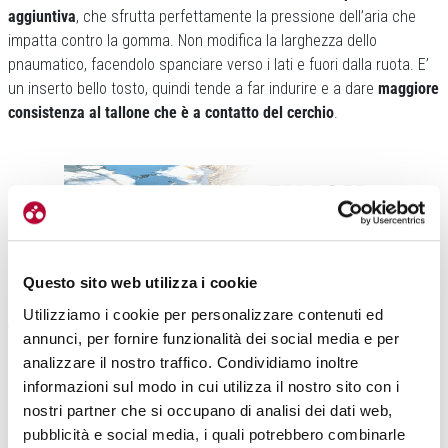
aggiuntiva
, che sfrutta perfettamente la pressione dell’aria che
impatta contro la gomma. Non modifica la larghezza dello
pnaumatico, facendolo spanciare verso i lati e fuori dalla ruota. E’
un inserto bello tosto, quindi tende a far indurire e a dare
maggiore
consistenza al tallone che è a contatto del cerchio
.
Questo sito web utilizza i cookie
Utilizziamo i cookie per personalizzare contenuti ed
Tubeless Lite permette di far scendere la pressione di esercizio
annunci, per fornire funzionalità dei social media e per
degli pneumatici (noi abbiamo ridotto di 0,3 bar, rispetto alle nostre
analizzare il nostro traffico. Condividiamo inoltre
abitudini). E’
fondamentale l’impiego del
liquido anti-foratura
. E’
informazioni sul modo in cui utilizza il nostro sito con i
molto importante anche l’utilizzo di una
valvola adeguata
da
nostri partner che si occupano di analisi dei dati web,
applicare al cerchio, in modo che questa non interferisca con
pubblicità e social media, i quali potrebbero combinarle