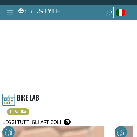
Vai al contenuto
Ricerca per:
Navigazione principale
Ricerca per:
FORATURA
BIKE LAB
FORATURA
LEGGI TUTTI GLI ARTICOLI