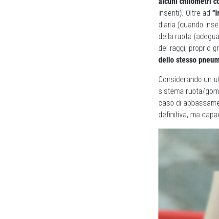
alcuni chilometri 
inseriti). Oltre ad
“i
d’aria (quando inse
della ruota (adegua
dei raggi, proprio 
dello stesso pneum
Considerando un uti
sistema ruota/gomma
caso di abbassament
definitiva, ma capa