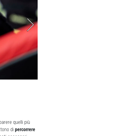
Air Liner di Vittoria, un i
arere quelli più
ttono di
percorrere