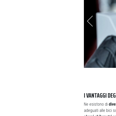
pugnoso” e facile da montare
I VANTAGGI DEG
Ne esistono di
dive
adeguati alle bici s