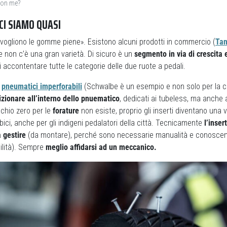
con me?
CI SIAMO QUASI
i vogliono le gomme piene». Esistono alcuni prodotti in commercio (
Ta
e non c’è una gran varietà. Di sicuro è un
segmento in via di crescita 
i accontentare tutte le categorie delle due ruote a pedali.
i
pneumatici imperforabili
(Schwalbe è un esempio e non solo per la c
zionare all’interno dello pnuematico
, dedicati ai tubeless, ma anche 
schio zero per le
forature
non esiste, proprio gli inserti diventano una 
la bici, anche per gli indigeni pedalatori della città. Tecnicamente
l’inser
 gestire
(da montare), perché sono necessarie manualità e conoscenz
ilità). Sempre
meglio affidarsi ad un meccanico.