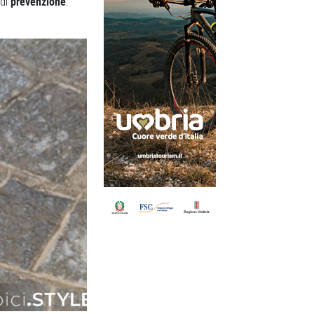
 di
prevenzione
.