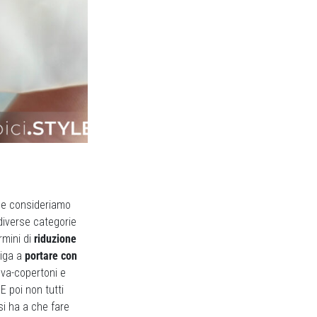
 se consideriamo
 diverse categorie
rmini di
riduzione
liga a
portare con
eva-copertoni e
 poi non tutti
i ha a che fare