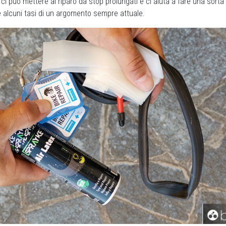
ci può mettere al riparo da stop prolungati e ci aiuta a fare una sorta
 alcuni tasi di un argomento sempre attuale.