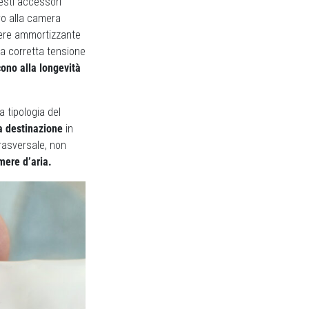
esti accessori
o alla camera
otere ammortizzante
la corretta tensione
ono alla longevità
a tipologia del
a destinazione
in
rasversale, non
mere d’aria.