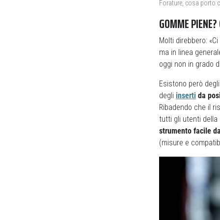
Forature, cosa porto 
GOMME PIENE? 
Molti direbbero: «C
ma in linea general
oggi non in grado d
Esistono però degl
degli
inserti
da posi
Ribadendo che il ri
tutti gli utenti del
strumento facile da
(misure e compatib