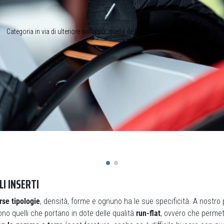
Categoria in via di ulteriore sviluppo, quella delle gomme piene (foto Tannus)
LI INSERTI
rse tipologie
, densità, forme e ognuno ha le sue specificità. A nostro p
ono quelli che portano in dote delle qualità
run-flat
, ovvero che perme