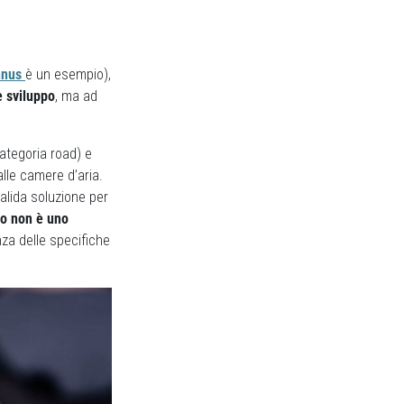
nnus
è un esempio),
e sviluppo
, ma ad
ategoria road) e
alle camere d’aria.
valida soluzione per
to non è uno
a delle specifiche