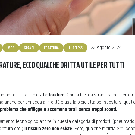
MTB
GRAVEL
FORATURA
TUBELESS
| 23 Agosto 2024
ATURE, ECCO QUALCHE DRITTA UTILE PER TUTTI
o per chi usa la bici?
Le forature
. Con la bici da strada super perform
 ma anche per chi pedala in città e usa la bicicletta per spostarsi quo
 problema che affligge e accomuna tutti, senza troppi sconti.
amento tecnologico anche in questa categoria di prodotti (pneumatici
-foratura etc.)
il rischio zero non esiste
. Però, qualche malizia e trucch