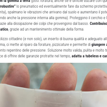
con la gomma a terra
(post foratura, anche se è difficile bucare con qu
rrobustire”
lo pneumatico ed eventualmente fare da schermo protettiv
rita), spalmano le vibrazioni che arrivano dal suolo e aumentano il p
ndo anche la pressione interna alla gomma). Proteggono il cerchio e 
grazie alla dissipazione dei colpi che provengono dal basso.
Contribuisc
atico
, grazie ad un mantenimento ottimale della forma.
lizzo cittadino (e non solo), un inserto di buona qualità e adeguato all
, ci mette al riparo da forature, pizzicature e permette di
giungere 
o repentino delle pressione. Soluzione molto valida, pulita e molto t
ce di offrire delle garanzie protratte nel tempo,
adatta a tubeless e ca