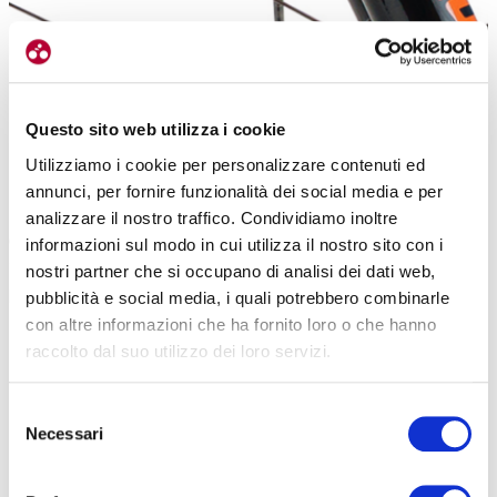
Il montaggio è universale grazie al sistema con cinghie MD-Strap
COSTRUZIONE IN PLASTICA RINFORZATA ED ALTEZZA
Questo sito web utilizza i cookie
REGOLABILE
Utilizziamo i cookie per personalizzare contenuti ed
I nuovi parafanghi Zéfal vogliono coniugare leggerezza e
annunci, per fornire funzionalità dei social media e per
resistenza, grazie alla loro
costruzione in polipropilene rinforzato
analizzare il nostro traffico. Condividiamo inoltre
con fibra di vetro
. Oltre a questo, grazie al pratico fissaggio con le
informazioni sul modo in cui utilizza il nostro sito con i
fascette,
la posizione dei parafanghi può essere scelta a
nostri partner che si occupano di analisi dei dati web,
piacimento
e regolata il più possibile vicino alla ruota,
pubblicità e social media, i quali potrebbero combinarle
indipendentemente dal tipo di bicicletta, sia essa un’e-bike, una full,
con altre informazioni che ha fornito loro o che hanno
una front o una city-bike.
raccolto dal suo utilizzo dei loro servizi.
Selezione
Necessari
del
consenso