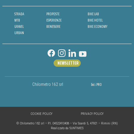
STRADA
PROPOSTE
BIKE LAB
MTB
ESPERIENZE
BIKE HOTEL
GRAVEL
BENESSERE
BIKE ECONOMY
URBAN
NEWSLETTER
bici.PRO
Chilometro 162 srl
COOKIE POLICY
PRIVACY POLICY
© Chilometro 162 srl – P.I. 04522410408 – Via Soardi 5, 47921 – Rimini (RN)
Realizzato da SUNTIMES