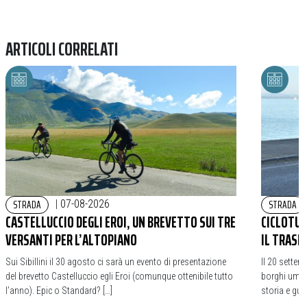
ARTICOLI CORRELATI
STRADA
STRADA
|
07-08-2026
CASTELLUCCIO DEGLI EROI, UN BREVETTO SUI TRE
CICLOTURI
VERSANTI PER L’ALTOPIANO
IL TRASI
Sui Sibillini il 30 agosto ci sarà un evento di presentazione
Il 20 settem
del brevetto Castelluccio egli Eroi (comunque ottenibile tutto
borghi umbri
l’anno). Epic o Standard? […]
storia e gua