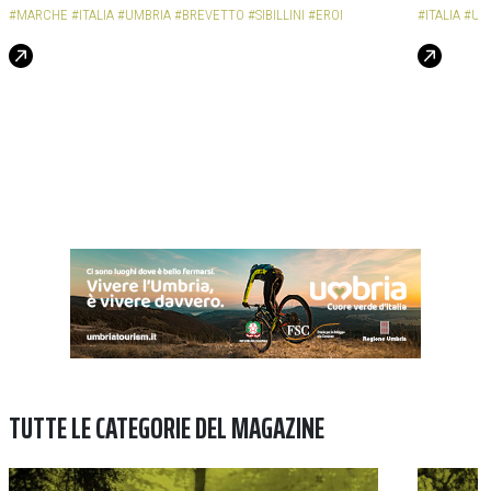
#MARCHE
#ITALIA
#UMBRIA
#BREVETTO
#SIBILLINI
#EROI
#ITALIA
#UM
TUTTE LE CATEGORIE DEL MAGAZINE