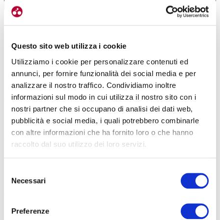
Questo sito web utilizza i cookie
Utilizziamo i cookie per personalizzare contenuti ed
Ci puoi spiegare?
annunci, per fornire funzionalità dei social media e per
La bicicletta conservata è un prodotto che non è stato toccato. Se
analizzare il nostro traffico. Condividiamo inoltre
pur sverniciata, graffiata a primo impatto poco appetibile,
ha un
informazioni sul modo in cui utilizza il nostro sito con i
valore maggiore rispetto ad una restaurata
. Le bici restaurate
nostri partner che si occupano di analisi dei dati web,
sono quelle che riprendono vita, grazie alle verniciature originali,
pubblicità e social media, i quali potrebbero combinarle
ma anche ai componenti che facevano parte di quel periodo.
Per il
con altre informazioni che ha fornito loro o che hanno
mercato italiano ha più valore una conservata
, all’estero,
raccolto dal suo utilizzo dei loro servizi.
preferiscono le restaurate. Gli americano preferiscono le bici
restaurate che sembrano uscite da una vetrina.
Selezione
Restaurare è come ridare una vita alla bicicletta?
Necessari
del
E’ un lavoro bellissimo ed impegnativo
. Talvolta troviamo delle bici
consenso
malmesse, ma che hanno una storia. Piuttosto di buttarle ci si
Preferenze
mette mano con restauri e opere di ricerca che sono impegnativi,