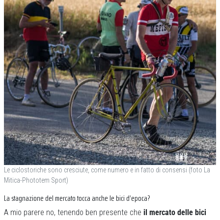
Le ciclostoriche sono cresciute, come numero e in fatto di consensi (foto La
Mitica-Phototem Sport)
La stagnazione del mercato tocca anche le bici d’epoca?
A mio parere no, tenendo ben presente che
il mercato delle bici