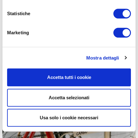
perché anche trovare i componenti giusti non è facile, bici che
hanno anche
100 anni
. Ultimamente
sono tornate anche le bici
Statistiche
giroruota
.
Marketing
Mostra dettagli
Accetta tutti i cookie
Accetta selezionati
Usa solo i cookie necessari