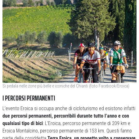
Si pedala nelle zone più belle e iconiche del Chianti (foto Facebook/Eroica)
I PERCORSI PERMANENTI
L’evento Eroica si occupa anche di cicloturismo ed esistono infatti
due percorsi permanenti, percorribili durante tutto l’anno e con
qualsiasi tipo di bici
: L’Eroica, percorso permanente di 209 km e
Eroica Montalcino, percorso permanente di 153 km. Questi fanno
parte della cosiddetta
Terra Eroica, un progetto volto a conservare