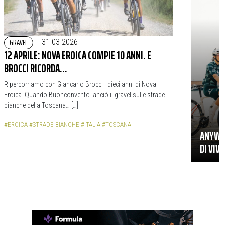
GRAVEL
|
31-03-2026
12 APRILE: NOVA EROICA COMPIE 10 ANNI. E
BROCCI RICORDA…
Ripercorriamo con Giancarlo Brocci i dieci anni di Nova
Eroica. Quando Buonconvento lanciò il gravel sulle strade
bianche della Toscana… […]
#EROICA
#STRADE BIANCHE
#ITALIA
#TOSCANA
ANYWHE
DI VIV