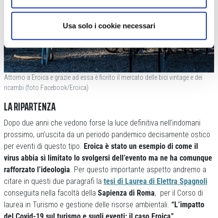
Usa solo i cookie necessari
Attorno a Eroica e grazie ad essa è fiorito il mercato delle bici vintage e dei
ricambi (foto Facebook/Eroica)
LA RIPARTENZA
Dopo due anni che vedono forse la luce definitiva nell’indomani
prossimo, un’uscita da un periodo pandemico decisamente ostico
per eventi di questo tipo.
Eroica è stato un esempio di come il
virus abbia sì limitato lo svolgersi dell’evento ma ne ha comunque
rafforzato l’ideologia
. Per questo importante aspetto andremo a
citare in questi due paragrafi la
tesi di Laurea di Elettra Spagnoli
conseguita nella facoltà della
Sapienza di Roma
, per il Corso di
laurea in Turismo e gestione delle risorse ambientali.
“L’impatto
del Covid-19 sul turismo e sugli eventi: il caso Eroica”
.