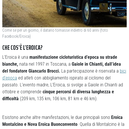
Come se per un giorno, il datario tornasse indietro di 60 anni (foto
Facebook/Eroica)
CHE COS’È L’EROICA?
L’Eroica è una
manifestazione cicloturistica d’epoca su strade
bianche,
nata nel 1997 in Toscana, a
Gaiole in Chianti, dall’idea
del fondatore Giancarlo Brocci.
La partecipazione è riservata a
bici
d’epoca
ed atleti con abbigliamento ispirato al ciclismo del
passato. L’evento madre, L’Eroica, si svolge a Gaiole in Chianti ad
ottobre e comprende
cinque percorsi di diversa lunghezza e
difficoltà
(209 km, 135 km, 106 km, 81 km e 46 km).
Esistono anche altre manifestazioni, le due principali sono
Eroica
Montalcino e Nova Eroica Buonconvento
. Quella di Montalcino è la