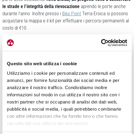
le strade e l’integrità della rievocazione
aprendo le porte anche
durante l’anno. Inoltre presso i
Bike Point
Terra Eroica si possono
acquistare la mappa e il kit per effettuare i percorsi permanenti al
costo di €10.
Questo sito web utilizza i cookie
Utilizziamo i cookie per personalizzare contenuti ed
annunci, per fornire funzionalità dei social media e per
analizzare il nostro traffico. Condividiamo inoltre
Un’evoluzione continua che ha saputo anche rinnovarsi
esportando
informazioni sul modo in cui utilizza il nostro sito con i
il marchio Eroica oltre i confini nazionali
. Infatti sono molti gli
nostri partner che si occupano di analisi dei dati web,
eventi dislocati in tutte le parti del mondo e con anche il primo
pubblicità e social media, i quali potrebbero combinarle
spazio permanente dedicato. Un
caffè situato a Barcellona che
con altre informazioni che ha fornito loro o che hanno
indossa i valori e onora il popolo che partecipa all’evento,
in una
raccolto dal suo utilizzo dei loro servizi.
grande città.