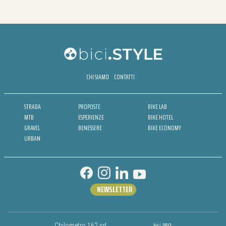
CHI SIAMO
CONTATTI
STRADA
PROPOSTE
BIKE LAB
MTB
ESPERIENZE
BIKE HOTEL
GRAVEL
BENESSERE
BIKE ECONOMY
URBAN
NEWSLETTER
bici.PRO
Chilometro 162 srl