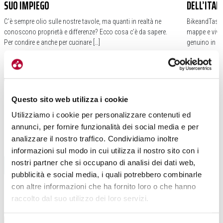
SUO IMPIEGO
DELL’ITALI
C’è sempre olio sulle nostre tavole, ma quanti in realtà ne
BikeandTaste 
conoscono proprietà e differenze? Ecco cosa c’è da sapere.
mappe e viver
Per condire e anche per cucinare […]
genuino in sel
#FOOD & WINE
#SALUTE
#OLIO
#BIKEANDTA
#TASTE EXPE
Questo sito web utilizza i cookie
Utilizziamo i cookie per personalizzare contenuti ed
annunci, per fornire funzionalità dei social media e per
analizzare il nostro traffico. Condividiamo inoltre
informazioni sul modo in cui utilizza il nostro sito con i
BIKE HOTEL
nostri partner che si occupano di analisi dei dati web,
pubblicità e social media, i quali potrebbero combinarle
FOOD-WINE
con altre informazioni che ha fornito loro o che hanno
raccolto dal suo utilizzo dei loro servizi.
LEGGI TUTTI GLI ARTICOLI