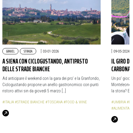
GRAVEL
STRADA
|
|
03-01-2026
09-05-2024
A SIENA CON CICLOGUSTANDO, ANTIPASTO
IL GIRO D’
DELLE STRADE BIANCHE
CARBONAR
Ad anticipare il weekend con la gara dei pro’ e la Granfondo,
Un po’ gioco 
Ciclogustando propone un anello gastronomico con punti
Monteleone d
ristoro attivi sin da giovedì 5 marzo […]
la storia? E 
#ITALIA
#STRADE BIANCHE
#TOSCANA
#FOOD & WINE
#UMBRIA
#MO
#ALIMENTAZ