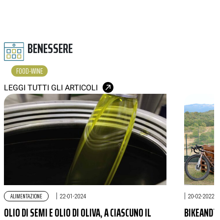
BENESSERE
FOOD-WINE
LEGGI TUTTI GLI ARTICOLI
ALIMENTAZIONE
|
|
22-01-2024
20-02-2022
OLIO DI SEMI E OLIO DI OLIVA, A CIASCUNO IL
BIKEANDTA