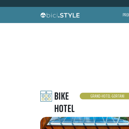
Vai al contenuto
PRO
Navigazione principale
Ricerca per:
BIKE
GRAND-HOTEL-GORTANI
HOTEL