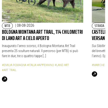
MTB
STRADA
|
08-08-2026
BOLOGNA MONTANA ART TRAIL, 114 CHILOMETRI
CASTELLU
DI LAND ART A CIELO APERTO
VERSANTI
Inaugurato l’anno scorso, il Bologna Montana Art Trail
Sui Sibillin
presenta 25 sculture naturali. Il percorso (per MTB) si può
del brevetto
fare in due, tre o quattro tappe […]
l’anno). Epi
#EMILIA ROMAGNA
#ITALIA
#APPENNINO
#LAND ART
#MARCHE
#
#ART TRAIL