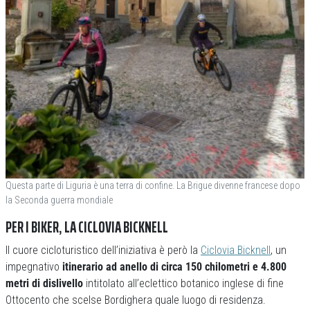
Questa parte di Liguria è una terra di confine. La Brigue divenne francese dopo
la Seconda guerra mondiale
PER I BIKER, LA CICLOVIA BICKNELL
Il cuore cicloturistico dell’iniziativa è però la
Ciclovia Bicknell
, un
impegnativo
itinerario ad anello di circa 150 chilometri e 4.800
metri di dislivello
intitolato all’eclettico botanico inglese di fine
Ottocento che scelse Bordighera quale luogo di residenza.