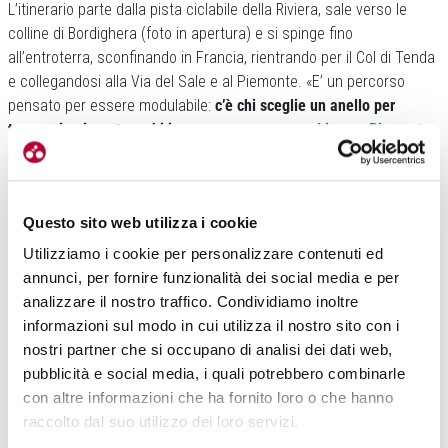
L’itinerario parte dalla pista ciclabile della Riviera, sale verso le
colline di Bordighera (foto in apertura) e si spinge fino
all’entroterra, sconfinando in Francia, rientrando per il Col di Tenda
e collegandosi alla Via del Sale e al Piemonte. «E’ un percorso
pensato per essere modulabile:
c’è chi sceglie un anello per
tornare in giornata e chi invece prosegue verso
Limone Piemonte
per un viaggio di più giorni»,
spiega Bonello.
Il tracciato è segnalato, mappato e disponibile anche in versione
digitale, con QR code, cartografia cartacea e informazioni presso
Questo sito web utilizza i cookie
l’ufficio turistico di Bordighera. La superficie è prevalentemente
Utilizziamo i cookie per personalizzare contenuti ed
sterrata, tra strade interpoderali, uliveti e boschi, con brevi tratti
annunci, per fornire funzionalità dei social media e per
asfaltati di collegamento.
analizzare il nostro traffico. Condividiamo inoltre
informazioni sul modo in cui utilizza il nostro sito con i
nostri partner che si occupano di analisi dei dati web,
pubblicità e social media, i quali potrebbero combinarle
con altre informazioni che ha fornito loro o che hanno
raccolto dal suo utilizzo dei loro servizi.