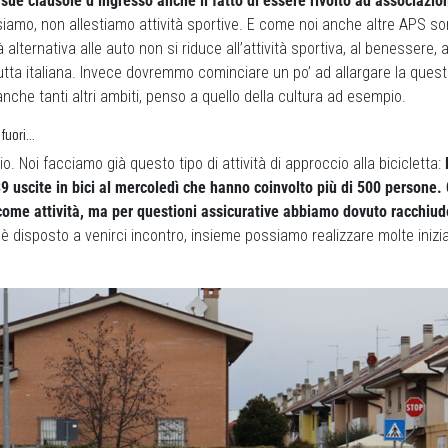
e sue clausole d’ingresso anche il fatto di essere rivolto ad associazio
siamo, non allestiamo attività sportive. E come noi anche altre APS s
 alternativa alle auto non si riduce all’attività sportiva, al benessere, 
tutta italiana. Invece dovremmo cominciare un po’ ad allargare la quest
anche tanti altri ambiti, penso a quello della cultura ad esempio.
i fuori…
. Noi facciamo già questo tipo di attività di approccio alla bicicletta:
9 uscite in bici al mercoledì che hanno coinvolto più di 500 persone.
come attività, ma per questioni assicurative abbiamo dovuto racchiude
 disposto a venirci incontro, insieme possiamo realizzare molte inizi