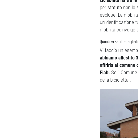
ciclabilità ha tra l
per statuto non lo 
escluse. La mobilità
un’identificazione 
mobilità coinvolge 
Quindi vi sentite tagliat
Vi faccio un esempio
abbiamo allestito 3
offrirla al comune 
Fiab.
Se il Comune è
della bicicletta…