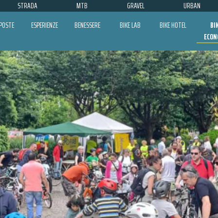
STRADA
MTB
GRAVEL
URBAN
POSTE
ESPERIENZE
BENESSERE
BIKE LAB
BIKE HOTEL
BI
ECON