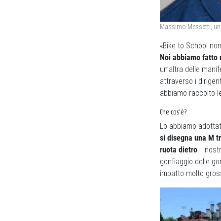
Massimo Messetti, uno 
«Bike to School non
Noi abbiamo fatto 
un’altra delle manif
attraverso i dirigen
abbiamo raccolto le
Che cos’è?
Lo abbiamo adottat
si disegna una M tr
ruota dietro
. I nos
gonfiaggio delle g
impatto molto gros