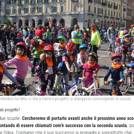
mbinbici ha fatto sì che a Udine il progetto si allargasse coinvolgendo le scuole
sto progetto?
 due scuole.
Cercheremo di portarlo avanti anche il prossimo anno sco
contando di essere chiamati com’è successo con la seconda scuola
, si
re l’idea. Contiamo che il suo successo si propaghi e soprattutto che