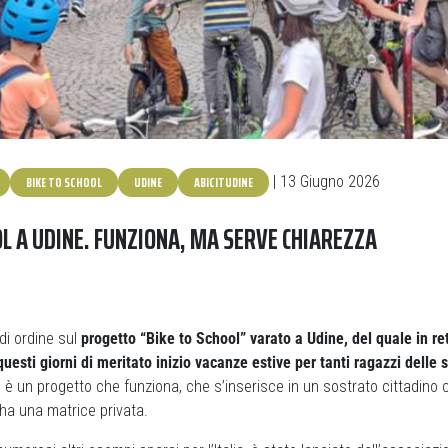
BIKE TO SCHOOL
UDINE
ABICITUDINE
| 13 Giugno 2026
OL A UDINE. FUNZIONA, MA SERVE CHIAREZZA
 di ordine sul
progetto “Bike to School” varato a Udine, del quale in re
uesti giorni di meritato inizio vacanze estive per tanti ragazzi delle 
 è un progetto che funziona, che s’inserisce in un sostrato cittadino
ha una matrice privata.