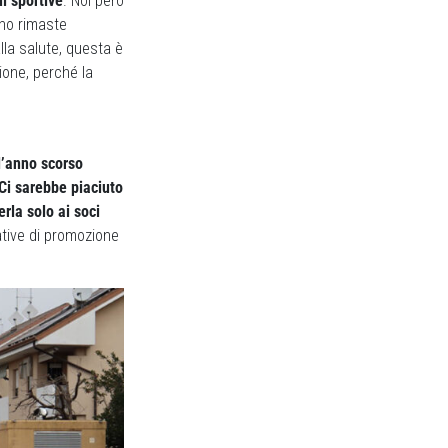
ni sportive
. Noi però
ono rimaste
alla salute, questa è
ione, perché la
l’anno scorso
 Ci sarebbe piaciuto
rla solo ai soci
ative di promozione