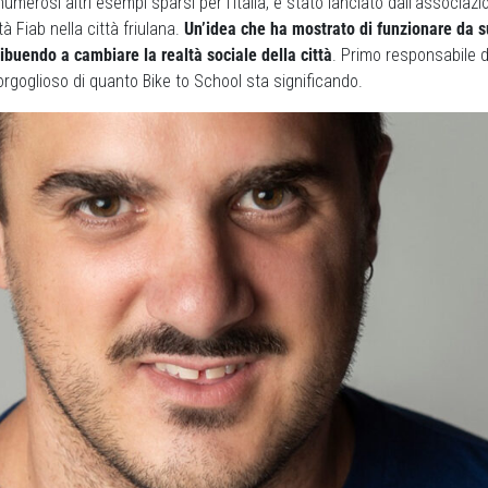
numerosi altri esempi sparsi per l’Italia, è stato lanciato dall’associaz
à Fiab nella città friulana.
Un’idea che ha mostrato di funzionare da 
ibuendo a cambiare la realtà sociale della città
. Primo responsabile d
 orgoglioso di quanto Bike to School sta significando.