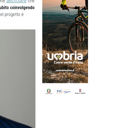
ione
aBicitUdine
che
subito coinvolgendo
el progetto è