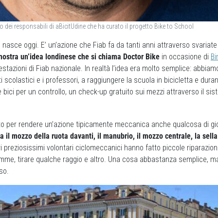
dei responsabili di aBicitUdine che ha curato il progetto Bike to School
 nasce oggi. E’ un’azione che Fiab fa da tanti anni attraverso svariate
nostra un’idea londinese che si chiama Doctor Bike
in occasione di
Bi
estazioni di Fiab nazionale. In realtà l’idea era molto semplice: abbiamo 
ti scolastici e i professori, a raggiungere la scuola in bicicletta e dura
 bici per un controllo, un check-up gratuito sui mezzi attraverso il sis
o per rendere un’azione tipicamente meccanica anche qualcosa di g
a il mozzo della ruota davanti, il manubrio, il mozzo centrale, la sella
tri preziosissimi volontari ciclomeccanici hanno fatto piccole riparazioni,
omme, tirare qualche raggio e altro. Una cosa abbastanza semplice, m
so.