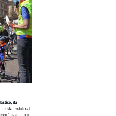
lastico, da
amo stati voluti dal
, com’è avvenuto a