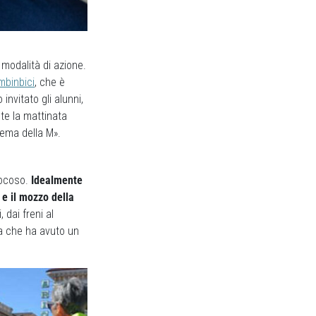
 modalità di azione.
mbinbici
, che è
invitato gli alunni,
nte la mattinata
tema della M».
iocoso.
Idealmente
 e il mozzo della
 dai freni al
a che ha avuto un