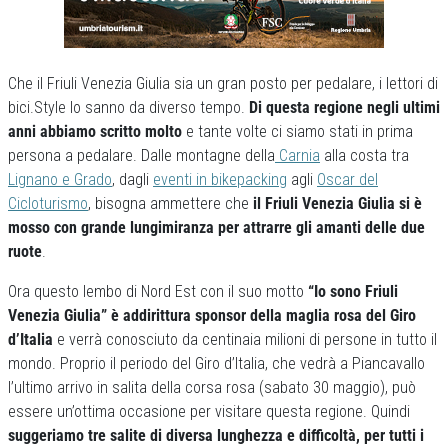
Che il Friuli Venezia Giulia sia un gran posto per pedalare, i lettori di
bici.Style lo sanno da diverso tempo.
Di questa regione negli ultimi
anni abbiamo scritto molto
e tante volte ci siamo stati in prima
persona a pedalare. Dalle montagne della
Carnia
alla costa tra
Lignano e Grado
, dagli
eventi in bikepacking
agli
Oscar del
Cicloturismo
, bisogna ammettere che
il Friuli Venezia Giulia si è
mosso con grande lungimiranza per attrarre gli amanti delle due
ruote
.
Ora questo lembo di Nord Est con il suo motto
“Io sono Friuli
Venezia Giulia” è addirittura sponsor della maglia rosa del Giro
d’Italia
e verrà conosciuto da centinaia milioni di persone in tutto il
mondo. Proprio il periodo del Giro d’Italia, che vedrà a Piancavallo
l’ultimo arrivo in salita della corsa rosa (sabato 30 maggio), può
essere un’ottima occasione per visitare questa regione. Quindi
suggeriamo tre salite di diversa lunghezza e difficoltà, per tutti i