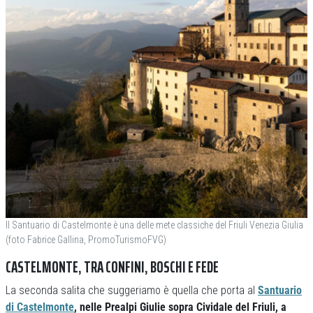
Il Santuario di Castelmonte è una delle mete classiche del Friuli Venezia Giulia
(foto Fabrice Gallina, PromoTurismoFVG)
CASTELMONTE, TRA CONFINI, BOSCHI E FEDE
La seconda salita che suggeriamo è quella che porta al
Santuario
di Castelmonte
, nelle Prealpi Giulie sopra Cividale del Friuli, a