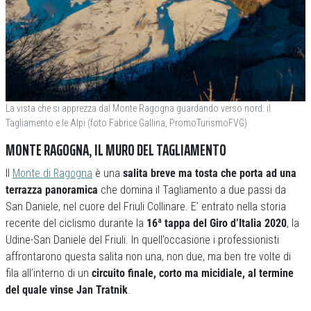
La vista che si apprezza dal Monte Ragogna guardando verso nord: il
Tagliamento e le Alpi (foto Fabrice Gallina, PromoTurismoFVG)
MONTE RAGOGNA, IL MURO DEL TAGLIAMENTO
Il
Monte di Ragogna
è una
salita breve ma tosta che porta ad una
terrazza panoramica
che domina il Tagliamento a due passi da
San Daniele, nel cuore del Friuli Collinare. E’ entrato nella storia
recente del ciclismo durante la
16ª tappa del Giro d’Italia 2020
, la
Udine-San Daniele del Friuli. In quell’occasione i professionisti
affrontarono questa salita non una, non due, ma ben tre volte di
fila all’interno di un
circuito finale, corto ma micidiale, al termine
del quale vinse Jan Tratnik
.