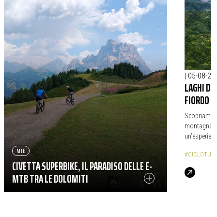
|
05-08-20
LAGHI DE
FIORDO D
Scopriamo il
montagne e p
un’esperienz
MTB
#CICLOTUR
CIVETTA SUPERBIKE, IL PARADISO DELLE E-
MTB TRA LE DOLOMITI