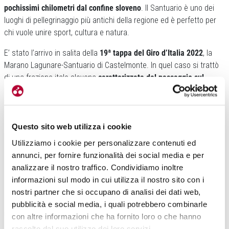
pochissimi chilometri dal confine sloveno
. Il Santuario è uno dei
luoghi di pellegrinaggio più antichi della regione ed è perfetto per
chi vuole unire sport, cultura e natura.
E’ stato l’arrivo in salita della
19ª tappa del Giro d’Italia 2022
, la
Marano Lagunare-Santuario di Castelmonte. In quel caso si trattò
di una frazione italo-slovena
caratterizzata dal passaggio sul
Monte Kolovrat
, prima della scalata finale verso il Santuario, dove
vinse l’olandese Koen Bouwman.
Questo sito web utilizza i cookie
Utilizziamo i cookie per personalizzare contenuti ed
annunci, per fornire funzionalità dei social media e per
analizzare il nostro traffico. Condividiamo inoltre
informazioni sul modo in cui utilizza il nostro sito con i
nostri partner che si occupano di analisi dei dati web,
La salita classica è lunga
circa 7 chilometri con una pendenza
pubblicità e social media, i quali potrebbero combinarle
media del 6,7%
. Non è un’ascesa impossibile quindi, ma
con altre informazioni che ha fornito loro o che hanno
abbastanza irregolare con una breve discesa centrale che spezza
raccolto dal suo utilizzo dei loro servizi.