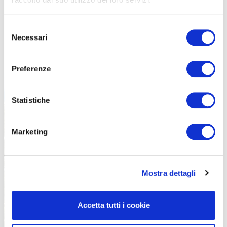
il ritmo.
Si parte da Cividale del Friuli, città patrimonio UNESCO
, si
pedala
attraverso i bellissimi boschi delle Valli del Natisone
e si
Selezione
arriva al borgo dominato dal Santuario. Anche in questo caso,
Necessari
del
immancabile, dalla cima si gode un panorama che fa dimenticare
consenso
tutta la fatica.
Preferenze
Statistiche
Marketing
Mostra dettagli
Accetta tutti i cookie