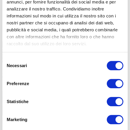
annunci, per fornire funzionalità dei social media e per
Dal punto di vista industriale, Second Chance rappresenta un
analizzare il nostro traffico. Condividiamo inoltre
esempio virtuoso di responsabilità applicata. Ciò che non può
informazioni sul modo in cui utilizza il nostro sito con i
essere venduto diventa risorsa. L’imperfezione si trasforma in
nostri partner che si occupano di analisi dei dati web,
valore.
Le selle Selle Royal entrano in un processo artigianale che
pubblicità e social media, i quali potrebbero combinarle
restituisce biciclette funzionanti, sicure e accessibili.
con altre informazioni che ha fornito loro o che hanno
raccolto dal suo utilizzo dei loro servizi.
Selezione
Necessari
del
consenso
Preferenze
Statistiche
Marketing