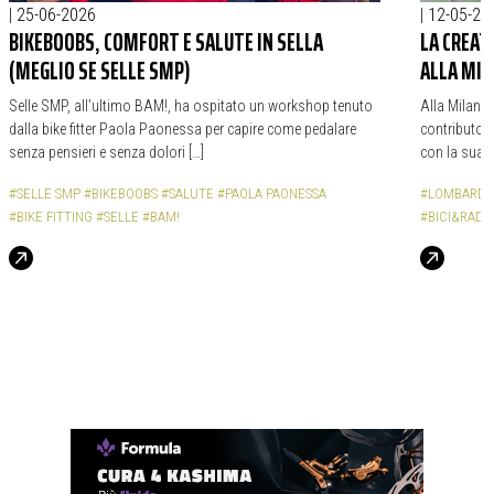
|
25-06-2026
|
12-05-20
BIKEBOOBS, COMFORT E SALUTE IN SELLA
LA CREAT
(MEGLIO SE SELLE SMP)
ALLA MIL
Selle SMP, all’ultimo BAM!, ha ospitato un workshop tenuto
Alla Milano
dalla bike fitter Paola Paonessa per capire come pedalare
contributo c
senza pensieri e senza dolori […]
con la sua t
#SELLE SMP
#BIKEBOOBS
#SALUTE
#PAOLA PAONESSA
#LOMBARDI
#BIKE FITTING
#SELLE
#BAM!
#BICI&RADIC