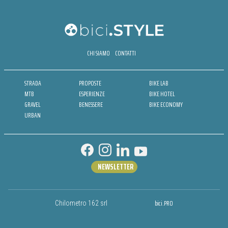
CHI SIAMO
CONTATTI
STRADA
PROPOSTE
BIKE LAB
MTB
ESPERIENZE
BIKE HOTEL
GRAVEL
BENESSERE
BIKE ECONOMY
URBAN
NEWSLETTER
bici.PRO
Chilometro 162 srl