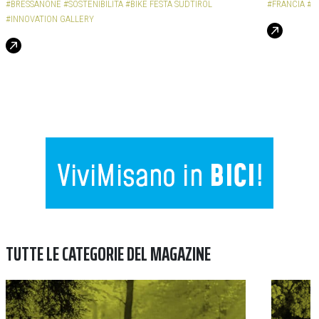
#BRESSANONE
#SOSTENIBILITÀ
#BIKE FESTA SUDTIROL
#FRANCIA
#S
#INNOVATION GALLERY
TUTTE LE CATEGORIE DEL MAGAZINE