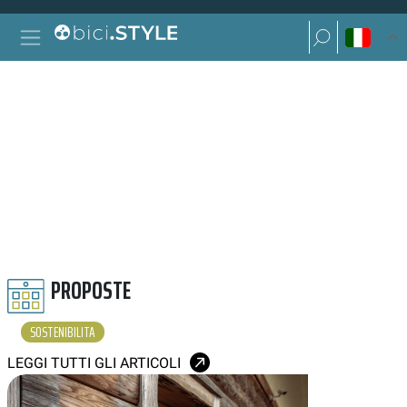
Vai al contenuto
Ricerca per:
Navigazione principale
Ricerca per:
SOSTENIBILITÀ
PROPOSTE
SOSTENIBILITA
LEGGI TUTTI GLI ARTICOLI