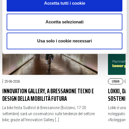
Accetta tutti i cookie
SOSTENIBILITA
LEGGI TUTTI GLI ARTICOLI
Accetta selezionati
Usa solo i cookie necessari
|
URBAN
25-06-2026
INNOVATION GALLERY, A BRESSANONE TECNO E
LOKKI, DAL
DESIGN DELLA MOBILITÀ FUTURA
SOSTENIBI
La bike festa Sudtirol di Bressanone (Bolzano, 17-20
Lokki è una s
settembre) sarà un osservatorio sulle tendenze del settore
noleggiatori 
bike, grazie all’Innovation Gallery […]
«Noleggiare 