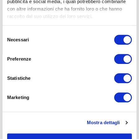
pubblicità e social media, i quali potrebbero combinarle
con altre informazioni che ha fornito loro o che hanno
raccolto dal suo utilizzo dei loro servizi.
URBAN
Selezione
RAION, LA NUOVA SELLA VERSATILE E
Necessari
del
SOSTENIBILE DI PROLOGO
consenso
Preferenze
Statistiche
Marketing
Mostra dettagli
BIKE ECONOMY