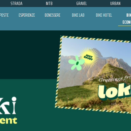
STRADA
MTB
GRAVEL
URBAN
POSTE
ESPERIENZE
BENESSERE
BIKE LAB
BIKE HOTEL
BI
ECON