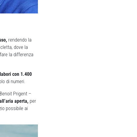
sso,
rendendo la
cletta, dove la
 fare la differenza
llabori con 1.400
olo di numeri.
Benoit Prigent –
all’aria aperta,
per
io possibile ai