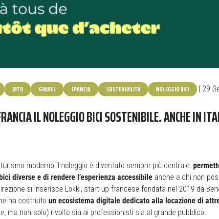
MTB
GRAVEL
FRANCIA
SOSTENIBILITÀ
NOLEGGIO BICI
| 29 G
FRANCIA IL NOLEGGIO BICI SOSTENIBILE. ANCHE IN ITA
turismo moderno il noleggio è diventato sempre più centrale:
permette
 bici diverse e di rendere l’esperienza accessibile
anche a chi non pos
direzione si inserisce Lokki, start-up francese fondata nel 2019 da Ben
he ha costruito
un ecosistema digitale dedicato alla locazione di attr
e, ma non solo) rivolto sia ai professionisti sia al grande pubblico.