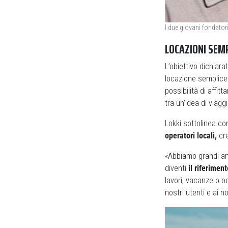
I due giovani fondatori
LOCAZIONI SEMP
L’obiettivo dichiara
locazione semplice 
possibilità di affit
tra un’idea di viagg
Lokki sottolinea c
operatori locali,
cre
«Abbiamo grandi am
diventi
il riferimen
lavori, vacanze o oc
nostri utenti e ai n