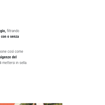
gio,
filtrando
con o senza
ropone così come
sigenze del
 mettersi in sella.
Next