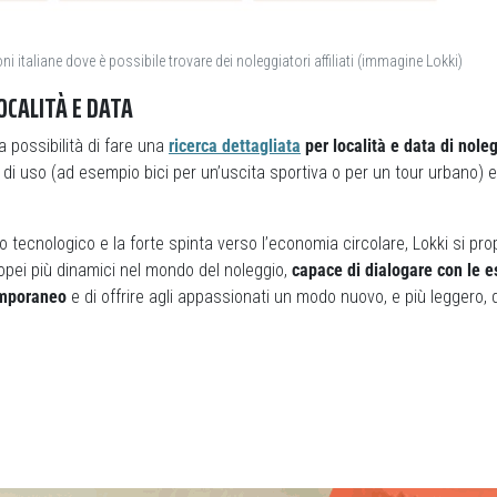
ni italiane dove è possibile trovare dei noleggiatori affiliati (immagine Lokki)
OCALITÀ E DATA
 la possibilità di fare una
ricerca dettagliata
per località e data di noleg
 di uso (ad esempio bici per un’uscita sportiva o per un tour urbano) e
o tecnologico e la forte spinta verso l’economia circolare, Lokki si p
ropei più dinamici nel mondo del noleggio,
capace di dialogare con le e
emporaneo
e di offrire agli appassionati un modo nuovo, e più leggero, di