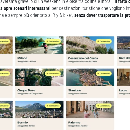
traversata gravel o di un weekend in e-bike tra colline e litorali.
Il fatto 
lia apre scenari interessanti
per destinazioni turistiche che vogliono in
nale sempre più orientato al “fly & bike”,
senza dover trasportare la pro