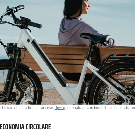
nche con un altro brand francese:
Upway
, specializzato in bici elettriche ricondizio
I ECONOMIA CIRCOLARE