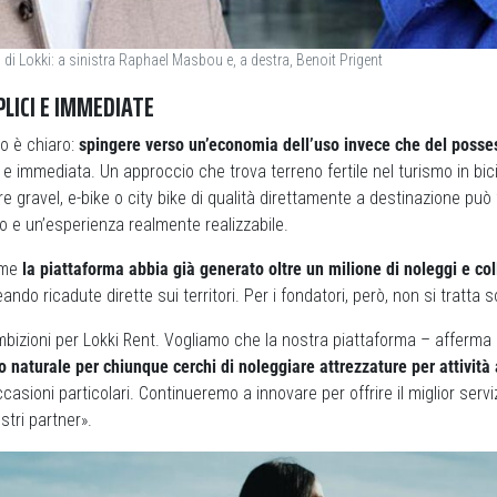
 di Lokki: a sinistra Raphael Masbou e, a destra, Benoit Prigent
LICI E IMMEDIATE
to è chiaro:
spingere verso un’economia dell’uso invece che del posse
e immediata. Un approccio che trova terreno fertile nel turismo in bici
tare gravel, e-bike o city bike di qualità direttamente a destinazione può
io e un’esperienza realmente realizzabile.
ome
la piattaforma abbia già generato oltre un milione di noleggi e co
ando ricadute dirette sui territori. Per i fondatori, però, non si tratta s
bizioni per Lokki Rent. Vogliamo che la nostra piattaforma – afferma 
to naturale per chiunque cerchi di noleggiare attrezzature per attività 
casioni particolari. Continueremo a innovare per offrire il miglior serviz
ostri partner».