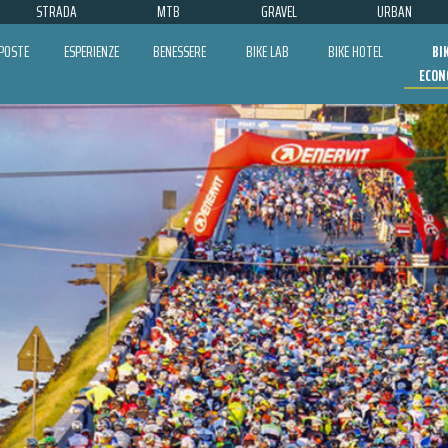
STRADA
MTB
GRAVEL
URBAN
POSTE
ESPERIENZE
BENESSERE
BIKE LAB
BIKE HOTEL
BI
ECON