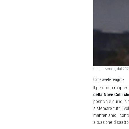
Giunio Bonoli, dal 20
Come avete reagito?
Il percorso rappres
della Nove Colli ch
positiva e quindi s
sistemare tutti i vo
manteniamo i contat
situazione disastro