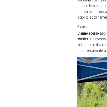
seconda ora in poi 
ritmo a loro conson
famosi per la loro a
dopo lo scolliname
Prego…
L’anno scorso abbi
musica
. Ha messo d
video che è diventat
stato veramente uno