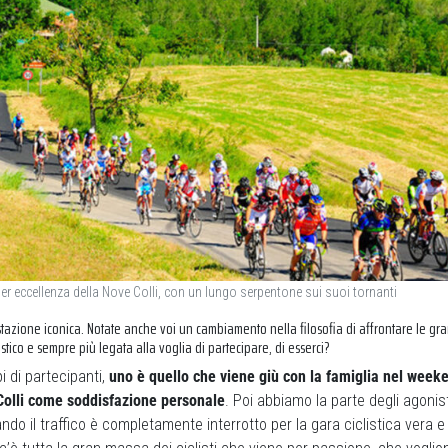
 per eccellenza della Nove Colli, con un lungo serpentone sui suoi tornanti
stazione iconica. Notate anche voi un cambiamento nella filosofia di affrontare le 
stico e sempre più legata alla voglia di partecipare, di esserci?
i di partecipanti,
uno è quello che viene giù con la famiglia nel week
Colli come soddisfazione personale
. Poi abbiamo la parte degli agonis
ndo il traffico è completamente interrotto per la gara ciclistica vera e 