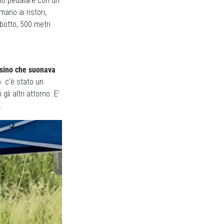
ono pedalare con un
ano ai ristori,
rbotto, 500 metri
ssino che suonava
. c’è stato un
li altri attorno. E’
.