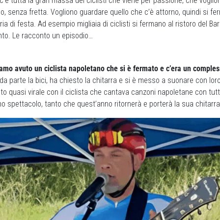
c’è tutta la gran massa dei ciclisti che viene per passione, che vogli
o, senza fretta. Vogliono guardare quello che c’è attorno, quindi si ferm
ria di festa. Ad esempio migliaia di ciclisti si fermano al ristoro del Ba
nto. Le racconto un episodio…
amo avuto un ciclista napoletano che si è fermato e c’era un comple
a parte la bici, ha chiesto la chitarra e si è messo a suonare con loro
o quasi virale con il ciclista che cantava canzoni napoletane con tutti g
 spettacolo, tanto che quest’anno ritornerà e porterà la sua chitarra