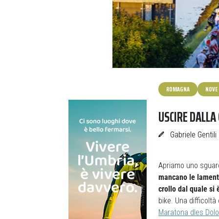
ROMAGNA
NOVE 
USCIRE DALLA 
Gabriele Gentili
Apriamo uno sguard
mancano le lamentel
crollo dal quale si
bike. Una difficoltà
Maratona dles Dol