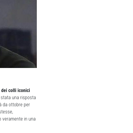
ei colli iconici
è stata una risposta
à da ottobre per
 stesse,
no veramente in una