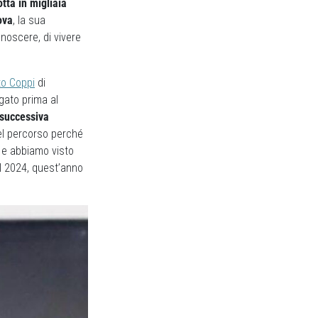
dotta in migliaia
ova
, la sua
onoscere, di vivere
o Coppi
di
egato prima al
 successiva
el percorso perché
i e abbiamo visto
el 2024, quest’anno