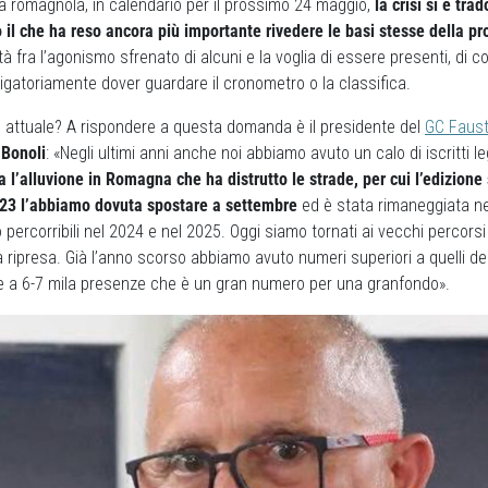
a romagnola, in calendario per il prossimo 24 maggio,
la crisi si è tra
o il che ha reso ancora più importante rivedere le basi stesse della pr
 fra l’agonismo sfrenato di alcuni e la voglia di essere presenti, di c
igatoriamente dover guardare il cronometro o la classifica.
e attuale? A rispondere a questa domanda è il presidente del
GC Faust
 Bonoli
: «Negli ultimi anni anche noi abbiamo avuto un calo di iscritti l
a l’alluvione in Romagna che ha distrutto le strade, per cui l’edizione
2023 l’abbiamo dovuta spostare a settembre
ed è stata rimaneggiata n
 percorribili nel 2024 e nel 2025. Oggi siamo tornati ai vecchi percors
 ripresa. Già l’anno scorso abbiamo avuto numeri superiori a quelli d
re a 6-7 mila presenze che è un gran numero per una granfondo».