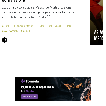
Ecco una piccola guida al Passo del Mortirolo: storia,
curiosità e i cinque versanti principali della salita che ha
scritto la leggenda del Giro d’Italia […]
#CICLOTURISMO
#PASSO DEL MORTIROLO
#VALTELLINA
ARIANN
#VALCAMONICA
#SALITE
MEDAGLI