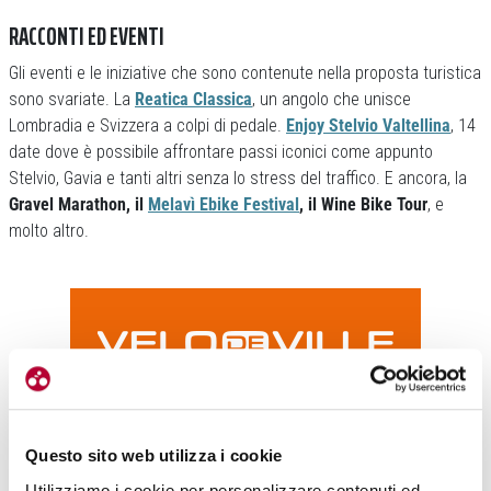
RACCONTI ED EVENTI
Gli eventi e le iniziative che sono contenute nella proposta turistica
sono svariate. La
Reatica Classica
, un angolo che unisce
Lombradia e Svizzera a colpi di pedale.
Enjoy Stelvio Valtellina
, 14
date dove è possibile affrontare passi iconici come appunto
Stelvio, Gavia e tanti altri senza lo stress del traffico. E ancora, la
Gravel Marathon, il
Melavì Ebike Festival
, il Wine Bike Tour
, e
molto altro.
Questo sito web utilizza i cookie
«In questi anni – prosegue Lucia Simonelli – il magazine si è
Utilizziamo i cookie per personalizzare contenuti ed