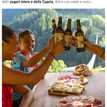
dello
yogurt intero e della Cupeta
, dolce con miele e noci».