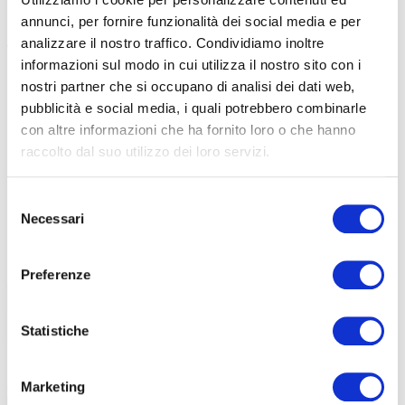
evoluto anche sotto il punto di vista editoriale. In questa edizione
annunci, per fornire funzionalità dei social media e per
abbiamo ospitato le recensioni di
ambassador, amanti del
analizzare il nostro traffico. Condividiamo inoltre
territorio e atleti
professionisti
. Appassionati delle due ruote che
informazioni sul modo in cui utilizza il nostro sito con i
amano percorrere la Valtellina in bicicletta. Questo racconto in
nostri partner che si occupano di analisi dei dati web,
prima persona delle salite più iconiche fa sì che il lettore si possa
pubblicità e social media, i quali potrebbero combinarle
immedesimare nelle esperienze
prima di viverle in prima persona
.
con altre informazioni che ha fornito loro o che hanno
raccolto dal suo utilizzo dei loro servizi.
«Abbiamo trovato grande disponibilità da parte di queste persone e
ovviamente anche dagli atleti pro’ come
Andrea Bagioli
o ex come
Selezione
Ivan Gotti
. Sono conoscitori e primi fruitori di questo territorio e
Necessari
del
hanno quindi piacere di parlarne e raccontare le emozione che
consenso
provano nell’attraversarlo».
Preferenze
Statistiche
Marketing