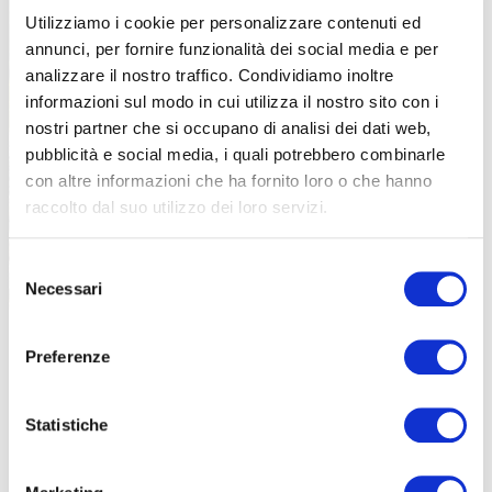
Il gravel è un mezzo per scoprire il territorio in maniera differente
Utilizziamo i cookie per personalizzare contenuti ed
annunci, per fornire funzionalità dei social media e per
analizzare il nostro traffico. Condividiamo inoltre
informazioni sul modo in cui utilizza il nostro sito con i
nostri partner che si occupano di analisi dei dati web,
pubblicità e social media, i quali potrebbero combinarle
con altre informazioni che ha fornito loro o che hanno
raccolto dal suo utilizzo dei loro servizi.
Selezione
Necessari
del
consenso
Preferenze
Statistiche
IL FUORISTRADA
Come detto la Valchiavenna punta tanto sulla promozione del