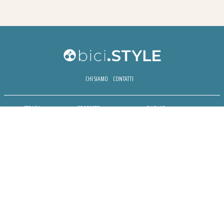
CHI SIAMO
CONTATTI
STRADA
PROPOSTE
BIKE LAB
MTB
ESPERIENZE
BIKE HOTEL
GRAVEL
BENESSERE
BIKE ECONOMY
URBAN
NEWSLETTER