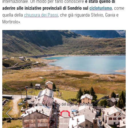
internazionale. Un modo per farlo conoscere
è stato quello di
aderire alle iniziative provinciali di Sondrio sul
cicloturismo
, come
quella della
chiusura dei Passi
, che già riguarda Stelvio, Gavia e
Mortirolo».
Una visuale dall’alto del lago di Montespluga