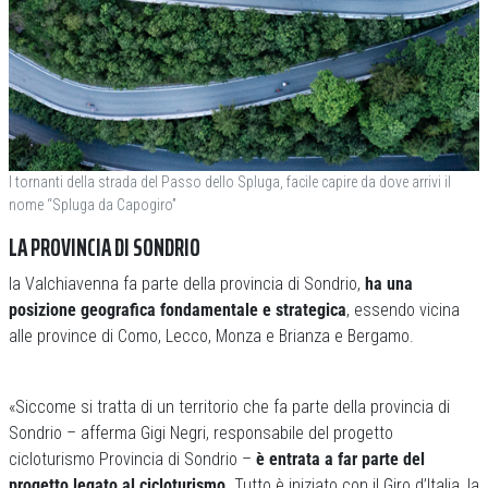
I tornanti della strada del Passo dello Spluga, facile capire da dove arrivi il
nome “Spluga da Capogiro”
LA PROVINCIA DI SONDRIO
la Valchiavenna fa parte della provincia di Sondrio,
ha una
posizione geografica fondamentale e strategica
, essendo vicina
alle province di Como, Lecco, Monza e Brianza e Bergamo.
«Siccome si tratta di un territorio che fa parte della provincia di
Sondrio – afferma Gigi Negri, responsabile del progetto
cicloturismo Provincia di Sondrio –
è entrata a far parte del
progetto legato al cicloturismo
. Tutto è iniziato con il Giro d’Italia, la