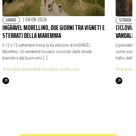
GRAVEL
STRADA
|
04-08-2026
INGRAVEL MORELLINO, DUE GIORNI TRA VIGNETI E
CICLOVIA
STERRATI DELLA MAREMMA
VANDALIC
Il 12 e 13 settembre torna la 4a edizione di InGRAVEL
Il president
Morellino. Un weekend toscano coccolati dalle strade
come sono st
bianche e dal buon vino […]
tratto della 
#TOSCANA
#MAREMMA
#INGRAVEL MORELLINO
#ITALIA
#GA