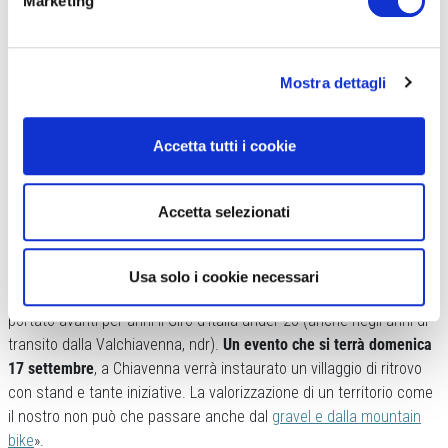
Marketing
territorio legata alla bici,
in tutte le sue forme
. Ed essendo in
montagna, come non pensare al fuori strada, tra sentieri e trekking
percorribili anche in e-bike?
Mostra dettagli
Accetta tutti i cookie
Accetta selezionati
«Un’iniziativa importante – dice ancora Giulia –
è la
Gravel
Usa solo i cookie necessari
Marathon Valle Spluga
, organizzata da ExtraGiro, il quale ha
portato avanti per anni il Giro d’Italia under 23 (anche negli anni di
transito dalla Valchiavenna, ndr).
Un evento che si terrà domenica
17 settembre
, a Chiavenna verrà instaurato un villaggio di ritrovo
con stand e tante iniziative. La valorizzazione di un territorio come
il nostro non può che passare anche dal
gravel e dalla mountain
bike
».