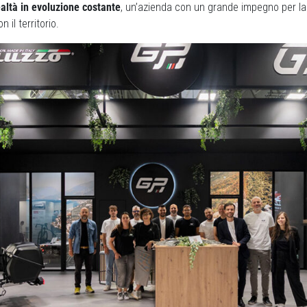
altà in evoluzione costante
, un’azienda con un grande impegno per la
il territorio.