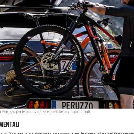
di Peruzzo per le bici oversize e le e-bike più ingombranti
AMENTALI