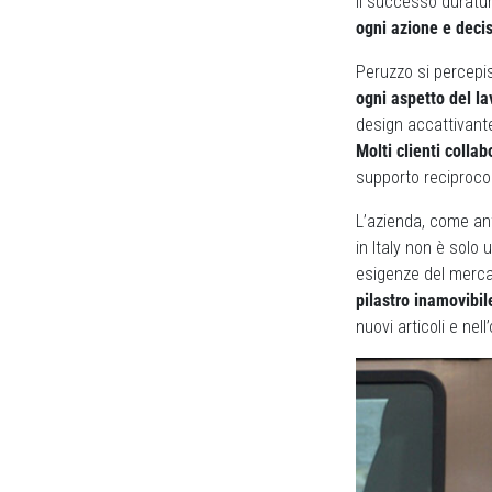
Il successo duratu
ogni azione e deci
Peruzzo si percepi
ogni aspetto del la
design accattivante
Molti clienti colla
supporto reciproco
L’azienda, come an
in Italy non è solo 
esigenze del mercato
pilastro inamovibil
nuovi articoli e nell