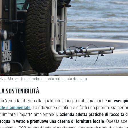
telvio Alu per i fuoristrada si monta sulla ruota di scorta
LA SOSTENIBILITÀ
un’azienda attenta alla qualità dei suoi prodotti, ma anche
un esempio
iale e ambientale
. La riduzione dei rifiuti è difatti una priorità, sia per 
 limitare l’impatto ambientale.
L’azienda adotta pratiche di raccolta d
d’acqua in vetro e promuove una catena di fornitura locale
. Questa scel