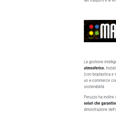
dei trasporti e le 
La gestione intell
atmosferico.
Inizia
(con bioplastica e 
un e-commerce compl
sostenibilità.
Peruzzo ha inoltre 
solari che garantis
dimostrazione dell’