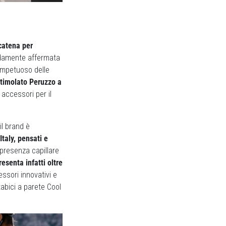
icatena per
apidamente affermata
 impetuoso delle
stimolato Peruzzo a
accessori per il
il brand è
Italy, pensati e
 presenza capillare
esenta infatti oltre
essori innovativi e
tabici a parete Cool