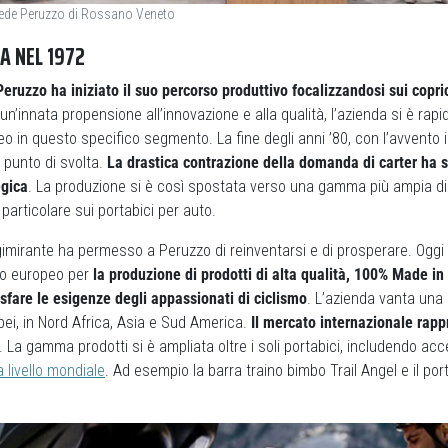
sede Peruzzo di Rossano Veneto
A NEL 1972
Peruzzo ha iniziato il suo percorso produttivo focalizzandosi sui copr
 un’innata propensione all’innovazione e alla qualità, l’azienda si è r
 in questo specifico segmento. La fine degli anni ’80, con l’avvento
 punto di svolta.
La drastica contrazione della domanda di carter ha 
egica
. La produzione si è così spostata verso una gamma più ampia di 
particolare sui portabici per auto.
imirante ha permesso a Peruzzo di reinventarsi e di prosperare. Oggi 
llo europeo per
la produzione di prodotti di alta qualità, 100% Made in 
isfare le esigenze degli appassionati di ciclismo
. L’azienda vanta una
opei, in Nord Africa, Asia e Sud America.
Il mercato internazionale rappr
. La gamma prodotti si è ampliata oltre i soli portabici, includendo acc
a livello mondiale
. Ad esempio la barra traino bimbo Trail Angel e il por