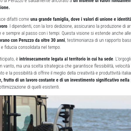
ro di Peruzzo è saldamente ancorato a
un insieme di valori fondamen
sione.
sce difatti come
una grande famiglia, dove i valori di unione e identità 
voro
. I dipendenti, con la loro dedizione, assicurano la produzione di arti
 e sempre al passo con i tempi. Questa visione si estende anche alle 
borano con Peruzzo da oltre 30 anni
, testimonianza di un rapporto basa
 e fiducia consolidata nel tempo.
ticipato, è
intrinsecamente legata al territorio in cui ha sede
. L’orgog
un vanto, ma una scelta strategica che garantisce flessibilità, velocità 
 e la possibilità di offrire il meglio della creatività e produttività itali
e, frutto di un lavoro costante e di un investimento significativo nell
’ottimizzazione di quelli esistenti.