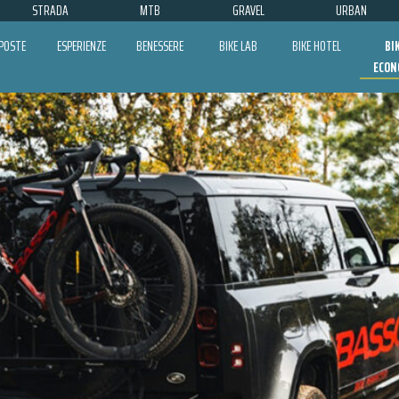
STRADA
MTB
GRAVEL
URBAN
POSTE
ESPERIENZE
BENESSERE
BIKE LAB
BIKE HOTEL
BI
ECON