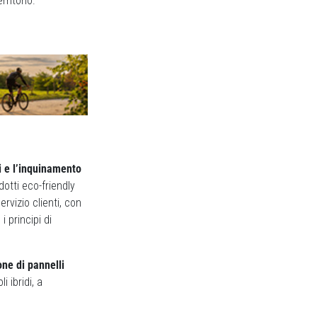
ritorio.
i e l’inquinamento
dotti eco-friendly
rvizio clienti, con
 principi di
one di pannelli
i ibridi, a