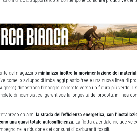
emissioni di CO2, supportando al contempo le comunità produttive del ter
igente del magazzino
minimizza inoltre la movimentazione dei material
tive come lo sviluppo di imballaggi plastic-free e una nuova linea di pro
sughero) dimostrano l’impegno concreto verso un futuro più verde. Il se
eto di ricambistica, garantisce la longevità dei prodotti, in linea con i
intrapreso da anni
la strada dell’efficienza energetica, con l’installazi
cono una quasi totale autosufficienza
. La flotta aziendale include veicol
impegno nella riduzione dei consumi di carburanti fossili.