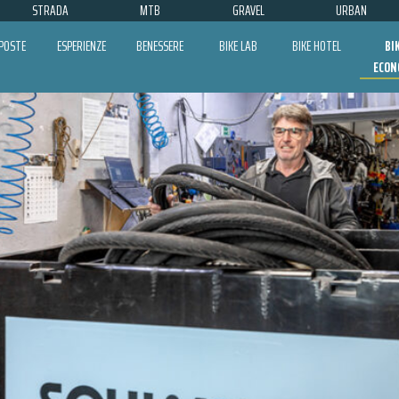
STRADA
MTB
GRAVEL
URBAN
POSTE
ESPERIENZE
BENESSERE
BIKE LAB
BIKE HOTEL
BI
ECON