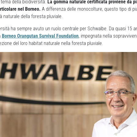
 tema della biodiversità.
La gomma naturale certificata proviene da pi
articolare nel Borneo.
A differenza delle monocolture, questo tipo di p
tà naturale della foresta pluviale.
versità ha sempre avuto un ruolo centrale per Schwalbe. Da quasi 15 a
a
Borneo Orangutan Survival Foundation
, impegnata nella sopravvivenz
zione del loro habitat naturale nella foresta pluviale.