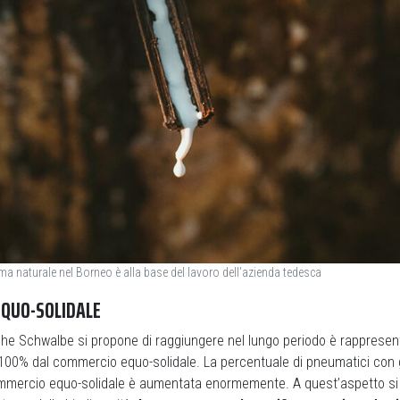
 naturale nel Borneo è alla base del lavoro dell’azienda tedesca
EQUO-SOLIDALE
 che Schwalbe si propone di raggiungere nel lungo periodo è rappresent
 100% dal commercio equo-solidale. La percentuale di pneumatici co
mmercio equo-solidale è aumentata enormemente. A quest’aspetto si