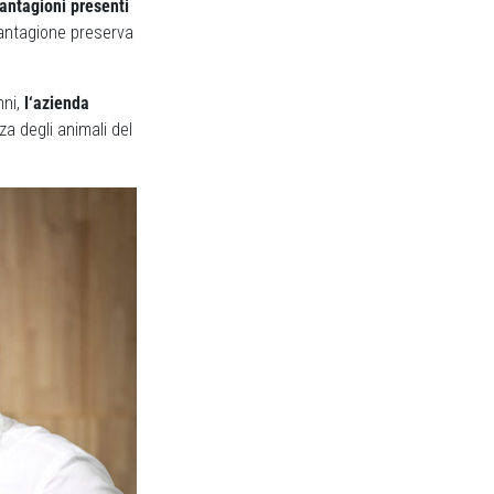
antagioni presenti
iantagione preserva
nni,
l‘azienda
a degli animali del