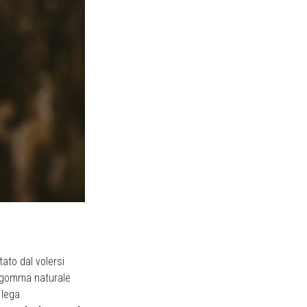
ato dal volersi
n gomma naturale
 lega