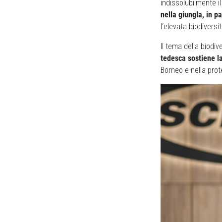
indissolubilmente il
nella giungla, in p
l‘elevata biodiversi
Il tema della biodi
tedesca sostiene l
Borneo e nella prote