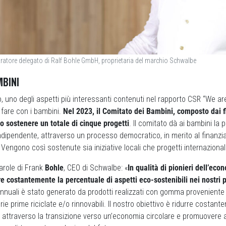
ratore delegato di Ralf Bohle GmbH, proprietaria del marchio Schwalbe
MBINI
uno degli aspetti più interessanti contenuti nel rapporto CSR “We are 
fare con i bambini.
Nel 2023, il Comitato dei Bambini, composto dai fi
o sostenere un totale di cinque progetti
. Il comitato dà ai bambini la p
dipendente, attraverso un processo democratico, in merito al finanzi
a. Vengono così sostenute sia iniziative locali che progetti internazionali
arole di Frank
Bohle
, CEO di Schwalbe: «
In qualità di pionieri dell’eco
 costantemente la percentuale di aspetti eco-sostenibili nei nostri p
annuali è stato generato da prodotti realizzati con gomma provenient
ie prime riciclate e/o rinnovabili. Il nostro obiettivo è ridurre costant
 attraverso la transizione verso un’economia circolare e promuovere 