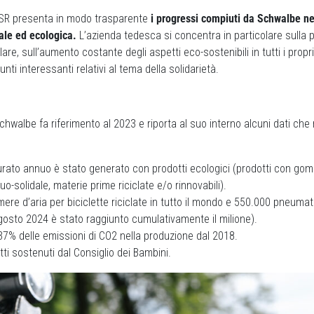
CSR presenta in modo trasparente
i progressi compiuti da Schwalbe ne
iale ed ecologica.
L’azienda tedesca si concentra in particolare sulla
are, sull’aumento costante degli aspetti eco-sostenibili in tutti i propr
i interessanti relativi al tema della solidarietà.
Schwalbe fa riferimento al 2023 e riporta al suo interno alcuni dati che
turato annuo è stato generato con prodotti ecologici (prodotti con go
-solidale, materie prime riciclate e/o rinnovabili).
mere d’aria per biciclette riciclate in tutto il mondo e 550.000 pneumati
l‘agosto 2024 è stato raggiunto cumulativamente il milione).
37% delle emissioni di CO2 nella produzione dal 2018.
tti sostenuti dal Consiglio dei Bambini.