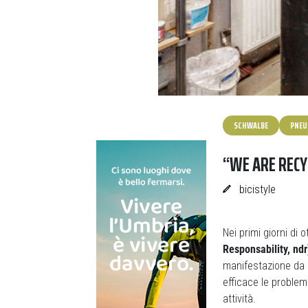
SCHWALBE
PNEU
“WE ARE RECY
bicistyle
Nei primi giorni di 
Responsability, ndr)
manifestazione da p
efficace le problema
attività.