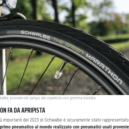
walbe, pioniere nel campo dei copertoni con gomma riciclata
N FA DA APRIPISTA
ù importanti del 2023 di Schwalbe è sicuramente stato rappresentato
l primo pneumatico al mondo realizzato con pneumatici usati provenie