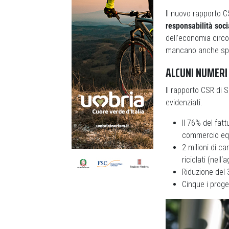
Il nuovo rapporto 
responsabilità soc
dell’economia circol
mancano anche spunt
ALCUNI NUMERI
Il rapporto CSR di 
evidenziati.
Il 76% del fat
commercio equo
2 milioni di ca
riciclati (nel
Riduzione del 
Cinque i proge