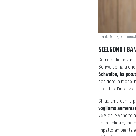
Frank Bohle, amminist
SCELGONO I BA
Come anticipavamo, 
Schwalbe ha a che 
Schwalbe, ha potut
decidere in modo in
di aiuto all‘infanzi
Chiudiamo con le p
vogliamo aumentare
76% delle vendite 
equo-solidale, mater
impatto ambientale